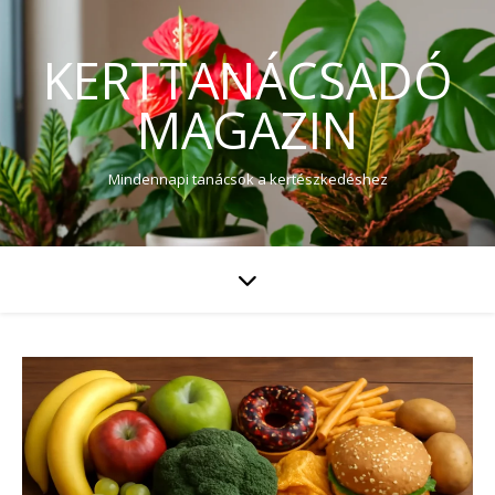
KERTTANÁCSADÓ
MAGAZIN
Mindennapi tanácsok a kertészkedéshez