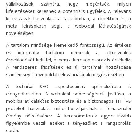
vállalkozások számára, hogy megértsék, milyen
kifejezéseket keresnek a potenciális ügyfelek. A releváns
kulcsszavak használata a tartalomban, a címekben és a
meta leírásokban segít a weboldal láthatóságának
növelésében.
A tartalom minősége kiemelkedő fontosságú. Az értékes
és informatív tartalom nemcsak a felhasználók
érdeklődését kelti fel, hanem a keresőmotorok is értékelik.
A rendszeres frissítések és új tartalmak hozzáadása
szintén segít a weboldal relevanciájának megőrzésében.
A technikai SEO aspektusainak optimalizálása is
elengedhetetlen. A weboldal sebességének javítása, a
mobilbarát kialakítás biztosítása és a biztonságos HTTPS
protokoll használata mind hozzájárulnak a felhasználói
élmény növeléséhez. A keresőmotorok egyre inkább
figyelembe veszik ezeket a tényezőket a rangsorolás
során.