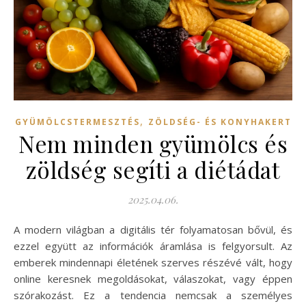
,
GYÜMÖLCSTERMESZTÉS
ZÖLDSÉG- ÉS KONYHAKERT
Nem minden gyümölcs és
zöldség segíti a diétádat
2025.04.06.
A modern világban a digitális tér folyamatosan bővül, és
ezzel együtt az információk áramlása is felgyorsult. Az
emberek mindennapi életének szerves részévé vált, hogy
online keresnek megoldásokat, válaszokat, vagy éppen
szórakozást. Ez a tendencia nemcsak a személyes