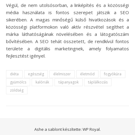
Végül, de nem utolsósorban, a linképítés és a közösségi
média használata is fontos szerepet játszik a SEO
sikerében. A magas minőségű külső hivatkozások és a
közösségi platformokon való aktív részvétel segíthet a
márka láthatóságának növelésében és a látogatószám
bővítésében. A SEO tehát összetett, de rendkívül fontos
területe a digitális marketingnek, amely folyamatos
fejlesztést igényel.
diéta
egészség
élelmiszer
életmód
fogyókúra
gyümölcs
kalóriák
tápanyagok
táplálkozás
zöldség
Ashe a sablont készítette:
WP Royal
.