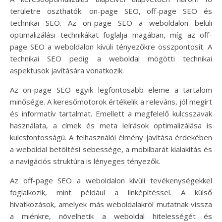
területre oszthatók: on-page SEO, off-page SEO és
technikai SEO. Az on-page SEO a weboldalon belüli
optimalizálási technikákat foglalja magában, míg az off-
page SEO a weboldalon kívüli tényezőkre összpontosít. A
technikai SEO pedig a weboldal mögötti technikai
aspektusok javítására vonatkozik.
Az on-page SEO egyik legfontosabb eleme a tartalom
minősége. A keresőmotorok értékelik a releváns, jól megírt
és informatív tartalmat. Emellett a megfelelő kulcsszavak
használata, a címek és meta leírások optimalizálása is
kulcsfontosságú. A felhasználói élmény javítása érdekében
a weboldal betöltési sebessége, a mobilbarát kialakítás és
a navigációs struktúra is lényeges tényezők.
Az off-page SEO a weboldalon kívüli tevékenységekkel
foglalkozik, mint például a linképítéssel. A külső
hivatkozások, amelyek más weboldalakról mutatnak vissza
a miénkre, növelhetik a weboldal hitelességét és