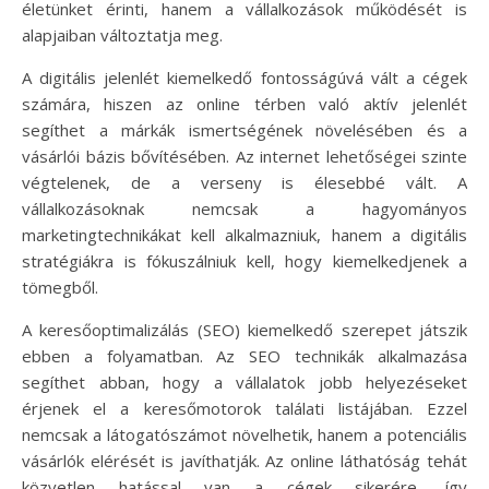
életünket érinti, hanem a vállalkozások működését is
alapjaiban változtatja meg.
A digitális jelenlét kiemelkedő fontosságúvá vált a cégek
számára, hiszen az online térben való aktív jelenlét
segíthet a márkák ismertségének növelésében és a
vásárlói bázis bővítésében. Az internet lehetőségei szinte
végtelenek, de a verseny is élesebbé vált. A
vállalkozásoknak nemcsak a hagyományos
marketingtechnikákat kell alkalmazniuk, hanem a digitális
stratégiákra is fókuszálniuk kell, hogy kiemelkedjenek a
tömegből.
A keresőoptimalizálás (SEO) kiemelkedő szerepet játszik
ebben a folyamatban. Az SEO technikák alkalmazása
segíthet abban, hogy a vállalatok jobb helyezéseket
érjenek el a keresőmotorok találati listájában. Ezzel
nemcsak a látogatószámot növelhetik, hanem a potenciális
vásárlók elérését is javíthatják. Az online láthatóság tehát
közvetlen hatással van a cégek sikerére, így