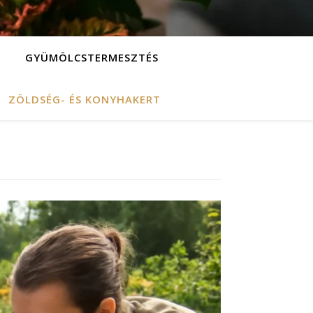
GYÜMÖLCSTERMESZTÉS
ZÖLDSÉG- ÉS KONYHAKERT