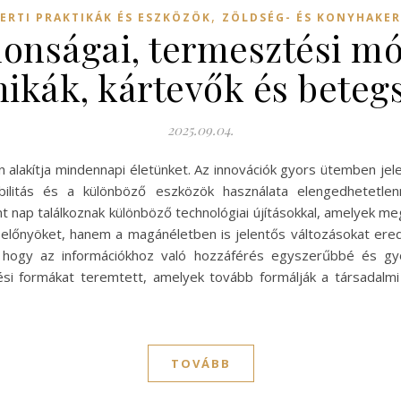
,
ERTI PRAKTIKÁK ÉS ESZKÖZÖK
ZÖLDSÉG- ÉS KONYHAKE
donságai, termesztési mód
nikák, kártevők és beteg
2025.09.04.
 alakítja mindennapi életünket. Az innovációk gyors ütemben je
igibilitás és a különböző eszközök használata elengedhetet
nap találkoznak különböző technológiai újításokkal, amelyek megk
 előnyöket, hanem a magánéletben is jelentős változásokat ere
 hogy az információkhoz való hozzáférés egyszerűbbé és gyo
i formákat teremtett, amelyek tovább formálják a társadalmi i
TOVÁBB