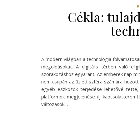
K
Cékla: tulaj
tech
A modern világban a technológia folyamatosan
megoldásokat. A digitális térben való el
szórakozáshoz egyaránt. Az emberek nap mint 
nem csupán az üzleti szféra számára hozott
egyéb eszközök terjedése lehetővé tette,
platformok megjelenése új kapcsolatteremtés
változások…