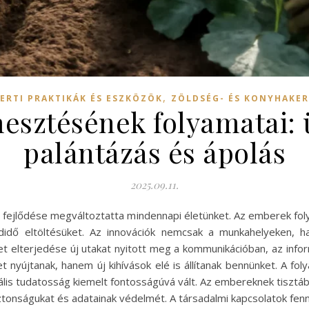
,
ERTI PRAKTIKÁK ÉS ESZKÖZÖK
ZÖLDSÉG- ÉS KONYHAKE
esztésének folyamatai: ü
palántázás és ápolás
2025.09.11.
 fejlődése megváltoztatta mindennapi életünket. Az emberek fol
idő eltöltésüket. Az innovációk nemcsak a munkahelyeken, h
rnet elterjedése új utakat nyitott meg a kommunikációban, az in
 nyújtanak, hanem új kihívások elé is állítanak bennünket. A f
ális tudatosság kiemelt fontosságúvá vált. Az embereknek tisztába
ztonságukat és adatainak védelmét. A társadalmi kapcsolatok fen