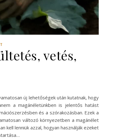
RT
ltetés, vetés,
yamatosan új lehetőségek után kutatnak, hogy
anem a magánéletünkben is jelentős hatást
formációszerzésben és a szórakozásban. Ezek a
olyamatosan változó környezetben a magánélet
n kell lenniük azzal, hogyan használják ezeket
ntartása…