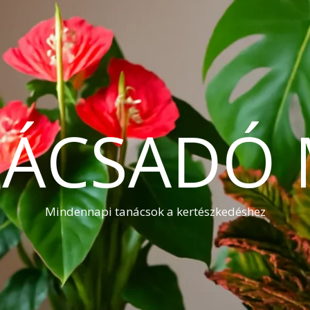
NÁCSADÓ 
Mindennapi tanácsok a kertészkedéshez