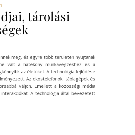
RT
jai, tárolási
ségek
lennek meg, és egyre több területen nyújtanak
lenné vált a hatékony munkavégzéshez és a
önnyítik az életüket. A technológia fejlődése
dményezett. Az okostelefonok, táblagépek és
rsabbá váljon. Emellett a közösségi média
nterakciókat. A technológia által bevezetett