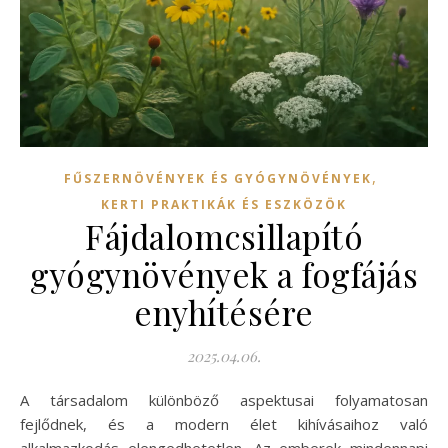
,
FŰSZERNÖVÉNYEK ÉS GYÓGYNÖVÉNYEK
KERTI PRAKTIKÁK ÉS ESZKÖZÖK
Fájdalomcsillapító
gyógynövények a fogfájás
enyhítésére
2025.04.06.
A társadalom különböző aspektusai folyamatosan
fejlődnek, és a modern élet kihívásaihoz való
alkalmazkodás elengedhetetlen. Az emberek mindennapi