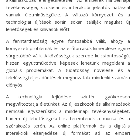
tevékenységei, szokásai és interakciói jelentős hatással
vannak életminőségükre. A változó környezet és a
technológiai újítások során sokan találják magukat új
lehetőségek és kihívások előtt.
A fenntarthatóság egyre fontosabbá válik, ahogy a
környezeti problémák és az erőforrások kimerülése egyre
sürgetőbbé válik. A közösségek szerepe kulcsfontosságú,
hiszen együttműködve képesek lehetünk megoldani a
globális problémákat. A tudatosság növelése és a
felelősségteljes döntések meghozatala mindenki számára
előnyös.
A technológia fejlődése szintén gyökeresen
megváltoztatja életünket. Az új eszközök és alkalmazások
nemcsak egyszerűsítik a mindennapi tevékenységeket,
hanem új lehetőségeket is teremtenek a munka és a
szórakozás terén. Az online platformok és a digitális
interakciók elterjedése új formákat ad az emberi