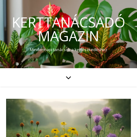
KERTTANÁCSADÓ
MAGAZIN
Mindennapi tanácsok a kertészkedéshez