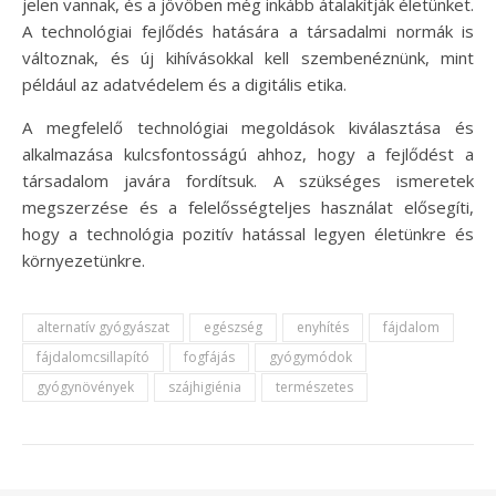
jelen vannak, és a jövőben még inkább átalakítják életünket.
A technológiai fejlődés hatására a társadalmi normák is
változnak, és új kihívásokkal kell szembenéznünk, mint
például az adatvédelem és a digitális etika.
A megfelelő technológiai megoldások kiválasztása és
alkalmazása kulcsfontosságú ahhoz, hogy a fejlődést a
társadalom javára fordítsuk. A szükséges ismeretek
megszerzése és a felelősségteljes használat elősegíti,
hogy a technológia pozitív hatással legyen életünkre és
környezetünkre.
alternatív gyógyászat
egészség
enyhítés
fájdalom
fájdalomcsillapító
fogfájás
gyógymódok
gyógynövények
szájhigiénia
természetes