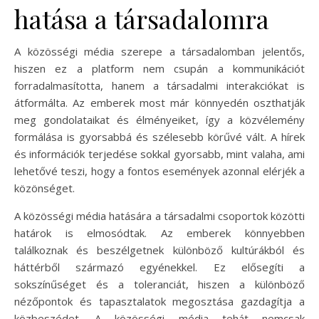
hatása a társadalomra
A közösségi média szerepe a társadalomban jelentős,
hiszen ez a platform nem csupán a kommunikációt
forradalmasította, hanem a társadalmi interakciókat is
átformálta. Az emberek most már könnyedén oszthatják
meg gondolataikat és élményeiket, így a közvélemény
formálása is gyorsabbá és szélesebb körűvé vált. A hírek
és információk terjedése sokkal gyorsabb, mint valaha, ami
lehetővé teszi, hogy a fontos események azonnal elérjék a
közönséget.
A közösségi média hatására a társadalmi csoportok közötti
határok is elmosódtak. Az emberek könnyebben
találkoznak és beszélgetnek különböző kultúrákból és
háttérből származó egyénekkel. Ez elősegíti a
sokszínűséget és a toleranciát, hiszen a különböző
nézőpontok és tapasztalatok megosztása gazdagítja a
közbeszédet. A közösségi média tehát nemcsak