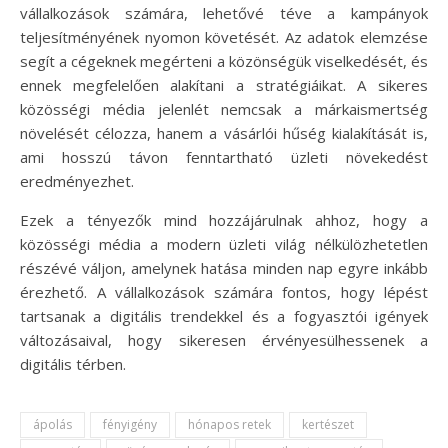
vállalkozások számára, lehetővé téve a kampányok
teljesítményének nyomon követését. Az adatok elemzése
segít a cégeknek megérteni a közönségük viselkedését, és
ennek megfelelően alakítani a stratégiáikat. A sikeres
közösségi média jelenlét nemcsak a márkaismertség
növelését célozza, hanem a vásárlói hűség kialakítását is,
ami hosszú távon fenntartható üzleti növekedést
eredményezhet.
Ezek a tényezők mind hozzájárulnak ahhoz, hogy a
közösségi média a modern üzleti világ nélkülözhetetlen
részévé váljon, amelynek hatása minden nap egyre inkább
érezhető. A vállalkozások számára fontos, hogy lépést
tartsanak a digitális trendekkel és a fogyasztói igények
változásaival, hogy sikeresen érvényesülhessenek a
digitális térben.
ápolás
fényigény
hónapos retek
kertészet