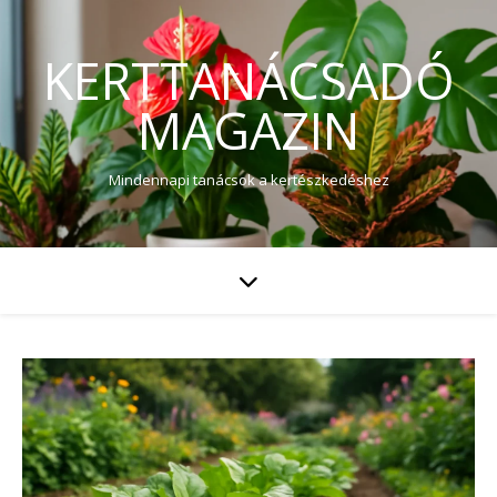
KERTTANÁCSADÓ
MAGAZIN
Mindennapi tanácsok a kertészkedéshez