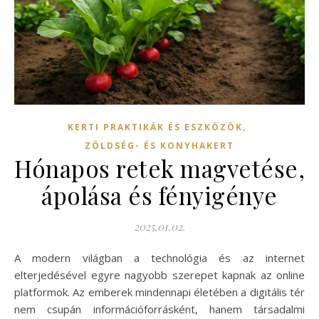
,
KERTI PRAKTIKÁK ÉS ESZKÖZÖK
ZÖLDSÉG- ÉS KONYHAKERT
Hónapos retek magvetése,
ápolása és fényigénye
2025.01.02.
A modern világban a technológia és az internet
elterjedésével egyre nagyobb szerepet kapnak az online
platformok. Az emberek mindennapi életében a digitális tér
nem csupán információforrásként, hanem társadalmi