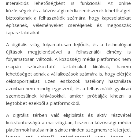
interakciós lehetőségként is funkcionál. Az online
közösségek és a közösségi média rendszerek lehetőséget
biztosítanak a felhasználók számára, hogy kapcsolatokat
építsenek, véleményeket cseréljenek és megosszák
tapasztalataikat.
A digitális világ folyamatosan fejlődik, és a technológiai
újítások megjelenésével a felhasználói élmény is
folyamatosan változik. A közösségi média platformok nem
csupán szórakoztató tartalmakat kínálnak, hanem
lehetőséget adnak a vállalkozások számára is, hogy elérjék
célcsoportjaikat. Ezen eszközök hatékony használata
azonban nem mindig egyszerű, és a felhasználók gyakran
szembesülnek kihívásokkal, amikor próbálják kihozni a
legtöbbet ezekből a platformokból.
A digitális térben való eligibilitás és aktív részvétel
kulcsfontosságú a mai világban, hiszen a közösségi média
platformok hatása már szinte minden szegmensre kiterjed,
legyen szó üzletről, szórakozásról vagy éppen a