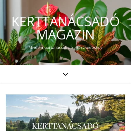
KERTTANÁCSADÓ
MAGAZIN
Mindennapi tanácsok a kertészkedéshez