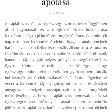
ápolása
2025.03.25.
A táplálkozás és az egészség szoros összefüggésben
állnak egymással, és a megfelelő ételek kiválasztása
kulcsfontosságú a jó közérzet megőrzésében. Az emberek
nap mint nap különböző ételeket fogyasztanak, amelyek
hatással vannak a fizikai és mentális állapotukra. A tudatos
táplálkozás nem csupán a kalóriák számolásáról szól,
hanem a tápanyagok helyes arányának megértéséről is.
Egyre többen keresik a lehetőséget, hogy
egészségesebben étkezzenek, ám gyakran nem tudják,
hol kezdjék. Az ételek kiválasztásánál fontos figyelembe
venni a különböző tápanyagokat, vitaminokat és ásványi
anyagokat, amelyek hozzájárulnak a test megfelelő
működéséhez. A helyes táplálkozás nemcsak a fizikai
egészségre van jótékony hatással, hanem a mentális
jólétre is. A táplálkozás hatásai széles spektrumot ölelnek