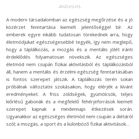
2025.03.03.
A modern társadalomban az egészség megőrzése és a jó
közérzet fenntartása kiemelt jelentőséggel bír. Az
emberek egyre inkább tudatosan törekednek arra, hogy
életmódjukat egészségesebbé tegyék, így nem meglepő,
hogy a táplálkozás, a mozgás és a mentális jólét iránti
érdeklődés folyamatosan növekszik. Az egészséges
életmód nem csupán fizikai aktivitásból és táplálkozásból
áll, hanem a mentális és érzelmi egészség fenntartásában
is fontos szerepet játszik. A táplálkozás terén sokan
próbálnak változtatni szokásaikon, hogy elérjék a kívánt
eredményeket. A friss zöldségek, gyümölcsök, teljes
kiőrlésű gabonák és a megfelelő fehérjeforrások kiemelt
szerepet kapnak a mindennapi étkezések során.
Ugyanakkor az egészséges életmód nem csupán a diétáról
szól; a mozgás, a sport és a különböző fizikai aktivitások…