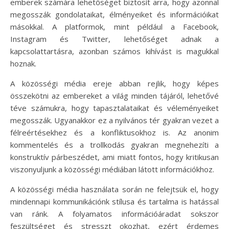
emberek számára lehetőséget biztosít arra, hogy azonnal
megosszák gondolataikat, élményeiket és információikat
másokkal. A platformok, mint például a Facebook,
Instagram és Twitter, lehetőséget adnak a
kapcsolattartásra, azonban számos kihívást is magukkal
hoznak.
A közösségi média ereje abban rejlik, hogy képes
összekötni az embereket a világ minden tájáról, lehetővé
téve számukra, hogy tapasztalataikat és véleményeiket
megosszák. Ugyanakkor ez a nyilvános tér gyakran vezet a
félreértésekhez és a konfliktusokhoz is. Az anonim
kommentelés és a trollkodás gyakran megnehezíti a
konstruktív párbeszédet, ami miatt fontos, hogy kritikusan
viszonyuljunk a közösségi médiában látott információkhoz.
A közösségi média használata során ne felejtsük el, hogy
mindennapi kommunikációnk stílusa és tartalma is hatással
van ránk. A folyamatos információáradat sokszor
feszültséget és stresszt okozhat, ezért érdemes