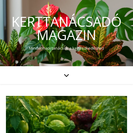
KERTTANÁCSADÓ
MAGAZIN
Mindennapi tanácsok a kertészkedéshez