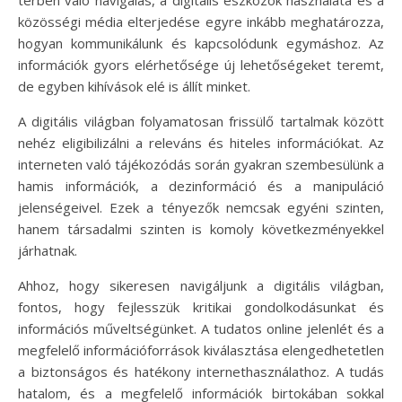
közösségi média elterjedése egyre inkább meghatározza,
hogyan kommunikálunk és kapcsolódunk egymáshoz. Az
információk gyors elérhetősége új lehetőségeket teremt,
de egyben kihívások elé is állít minket.
A digitális világban folyamatosan frissülő tartalmak között
nehéz eligibilizálni a releváns és hiteles információkat. Az
interneten való tájékozódás során gyakran szembesülünk a
hamis információk, a dezinformáció és a manipuláció
jelenségeivel. Ezek a tényezők nemcsak egyéni szinten,
hanem társadalmi szinten is komoly következményekkel
járhatnak.
Ahhoz, hogy sikeresen navigáljunk a digitális világban,
fontos, hogy fejlesszük kritikai gondolkodásunkat és
információs műveltségünket. A tudatos online jelenlét és a
megfelelő információforrások kiválasztása elengedhetetlen
a biztonságos és hatékony internethasználathoz. A tudás
hatalom, és a megfelelő információk birtokában sokkal