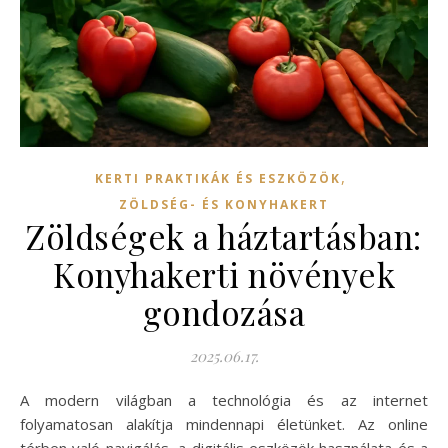
,
KERTI PRAKTIKÁK ÉS ESZKÖZÖK
ZÖLDSÉG- ÉS KONYHAKERT
Zöldségek a háztartásban:
Konyhakerti növények
gondozása
2025.06.17.
A modern világban a technológia és az internet
folyamatosan alakítja mindennapi életünket. Az online
térben való navigálás, a digitális eszközök használata és a