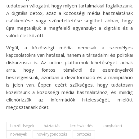
tudatosan válogatni, hogy milyen tartalmakkal foglalkozunk.
A digitális detox, azaz a közösségi média használatának
csökkentése vagy szüneteltetése segíthet abban, hogy
újra megtaláljuk a megfelelő egyensúlyt a digitális és a
valódi élet között.
Végül, a közösségi média nemcsak a személyes
kapcsolatokra van hatással, hanem a társadalmi és politikai
diskurzusra is. Az online platformok lehetőséget adnak
arra, hogy fontos témákról és eseményekről
beszélgessünk, azonban a dezinformáció és a manipuláció
is jelen van. Éppen ezért szükséges, hogy tudatosan
közelítsünk a közösségi média használatához, és mindig
ellenőrizzük az információk hitelességét, mielőtt
megosztanánk őket.
biozöldségek
háztartás
kertészkedés
konyhakert
növények
növénygondozás
öntözés