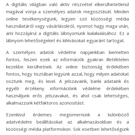
A digitális világban való aktív részvétel elkerülhetetlenül
magával vonja a személyes adatok megosztását. Minden
online tevékenységünk, legyen szó közösségi média
használatáról vagy vásárlásokról, nyomot hagy maga után,
ami hozzájárul a digitális lábnyomunk kialakulásához. Ez a
lábnyom lehetőségeket és kihívásokat egyaránt tartogat.
A személyes adatok védelme napjainkban kiemelten
fontos, hiszen ezek az információk gyakran illetéktelen
kezekbe kerülhetnek. Az online biztonság érdekében
fontos, hogy tisztában legyünk azzal, hogy milyen adatokat
osztunk meg, és kivel. A jelszavaink, banki adataink és
egyéb érzékeny információink védelme érdekében
használjunk erős jelszavakat, és ahol csak lehetséges,
alkalmazzunk kétfaktoros azonosítást.
Ezenkívül érdemes megismernünk a különböző
adatvédelmi beállításokat az alkalmazásokban és a
közösségi média platformokon. Sok esetben lehetőségünk