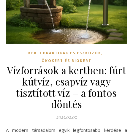
,
KERTI PRAKTIKÁK ÉS ESZKÖZÖK
ÖKOKERT ÉS BIOKERT
Vízforrások a kertben: fúrt
kútvíz, csapvíz vagy
tisztított víz – a fontos
döntés
2025.02.07.
A modern társadalom egyik legfontosabb kérdése a