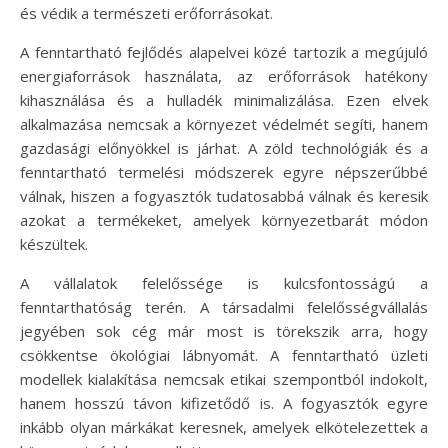
és védik a természeti erőforrásokat.
A fenntartható fejlődés alapelvei közé tartozik a megújuló
energiaforrások használata, az erőforrások hatékony
kihasználása és a hulladék minimalizálása. Ezen elvek
alkalmazása nemcsak a környezet védelmét segíti, hanem
gazdasági előnyökkel is járhat. A zöld technológiák és a
fenntartható termelési módszerek egyre népszerűbbé
válnak, hiszen a fogyasztók tudatosabbá válnak és keresik
azokat a termékeket, amelyek környezetbarát módon
készültek.
A vállalatok felelőssége is kulcsfontosságú a
fenntarthatóság terén. A társadalmi felelősségvállalás
jegyében sok cég már most is törekszik arra, hogy
csökkentse ökológiai lábnyomát. A fenntartható üzleti
modellek kialakítása nemcsak etikai szempontból indokolt,
hanem hosszú távon kifizetődő is. A fogyasztók egyre
inkább olyan márkákat keresnek, amelyek elkötelezettek a