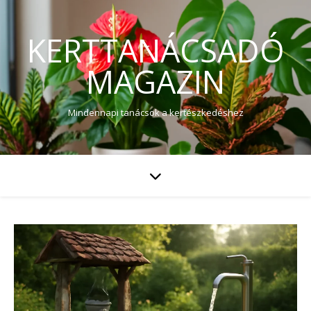
KERTTANÁCSADÓ
MAGAZIN
Mindennapi tanácsok a kertészkedéshez