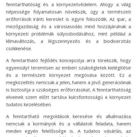
fenntarthatóság és a környezetvédelem. Ahogy a világ
népessége folyamatosan növekszik, úgy a természeti
erőforrások iránti kereslet is egyre fokozódik. Az ipar, a
mezőgazdaság és a városiasodás mind hozzájárulnak a
környezeti problémák súlyosbodásához, mint például a
klímaváltozás, a légszennyezés és a biodiverzitás
csökkenése.
A fenntartható fejlődés koncepciója arra törekszik, hogy
egyensúlyt teremtsen az emberi szükségletek kielégítése
és a természeti környezet megóvása között. Ez a
megközelítés nemcsak a jelen, hanem a jövő generációinak
is biztosítja a szükséges erőforrásokat. A fenntarthatóság
elveinek szem előtt tartása kulcsfontosságú a környezet
tudatos kezelésében.
A fenntartható megoldások keresése és alkalmazása
nemcsak a kormányok és a vállalatok feladata, hanem
minden egyén felelőssége is. A tudatos vásárlás, az