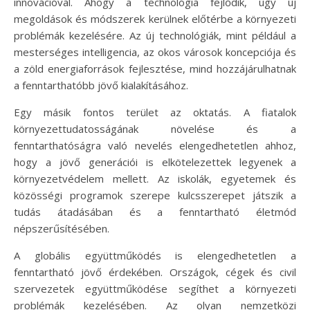
innovációval. Ahogy a technológia fejlődik, úgy új
megoldások és módszerek kerülnek előtérbe a környezeti
problémák kezelésére. Az új technológiák, mint például a
mesterséges intelligencia, az okos városok koncepciója és
a zöld energiaforrások fejlesztése, mind hozzájárulhatnak
a fenntarthatóbb jövő kialakításához.
Egy másik fontos terület az oktatás. A fiatalok
környezettudatosságának növelése és a
fenntarthatóságra való nevelés elengedhetetlen ahhoz,
hogy a jövő generációi is elkötelezettek legyenek a
környezetvédelem mellett. Az iskolák, egyetemek és
közösségi programok szerepe kulcsszerepet játszik a
tudás átadásában és a fenntartható életmód
népszerűsítésében.
A globális együttműködés is elengedhetetlen a
fenntartható jövő érdekében. Országok, cégek és civil
szervezetek együttműködése segíthet a környezeti
problémák kezelésében. Az olyan nemzetközi