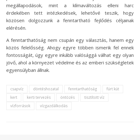
megállapodások, mint a klímaváltozás elleni harc
érdekében tett intézkedések, lehetővé teszik, hogy
közösen dolgozzunk a fenntartható fejlődés céljainak
elérésén.
A fenntarthatóság nem csupán egy választás, hanem egy
közös felelősség. Ahogy egyre többen ismerik fel ennek
fontosságát, úgy egyre inkább valósággá válhat egy olyan
jövő, ahol a környezet védelme és az emberi szükségletek
egyensúlyban állnak.
csapvíz
döntéshozatal
fenntarthatóság
fúrt kút
kert
kerti tervezés
öntözés
tisztított víz
vízforrások
vízgazdálkodás