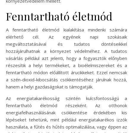
környezetvédelem mellett.
Fenntartható életmód
A fenntartható életmód kialakítása mindenki számára
elérhető cél. Az egyének napi szokásaik
megváltoztatásával és tudatos döntéseikkel
hozzájárulhatnak a környezet védelméhez. A tudatos
vásárlás például azt jelenti, hogy a fogyasztók előnyben
részesítik a helyi termékeket, a bioélelmiszereket és a
fenntartható módon előállított árucikkeket. Ezzel nemcsak
a szén-dioxid-kibocsátás csökkentéséhez járulnak hozzá,
hanem a helyi gazdaságokat is támogatják.
Az energiatakarékosság szintén kulcsfontosságú a
fenntartható életmód részeként. Az otthonok
energiafelhasználásának csökkentése érdekében kis
lépéseket tehetünk, mint például energiatakarékos izzók
használata, a fűtés és hűtés optimalizálása, vagy éppen az