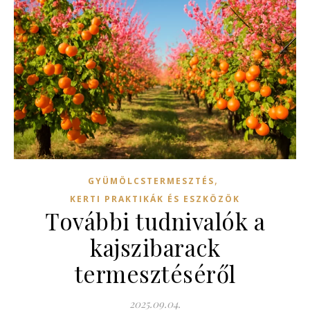
,
GYÜMÖLCSTERMESZTÉS
KERTI PRAKTIKÁK ÉS ESZKÖZÖK
További tudnivalók a
kajszibarack
termesztéséről
2025.09.04.