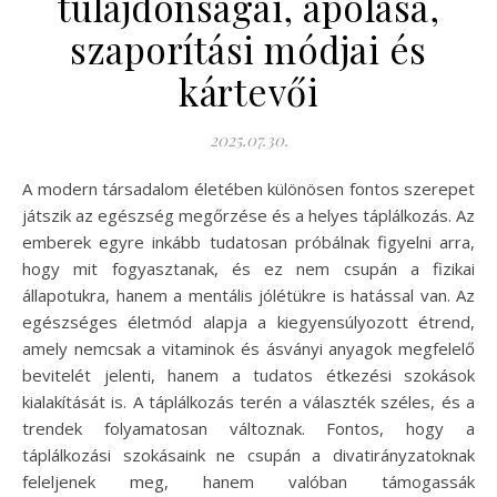
tulajdonságai, ápolása,
szaporítási módjai és
kártevői
2025.07.30.
A modern társadalom életében különösen fontos szerepet
játszik az egészség megőrzése és a helyes táplálkozás. Az
emberek egyre inkább tudatosan próbálnak figyelni arra,
hogy mit fogyasztanak, és ez nem csupán a fizikai
állapotukra, hanem a mentális jólétükre is hatással van. Az
egészséges életmód alapja a kiegyensúlyozott étrend,
amely nemcsak a vitaminok és ásványi anyagok megfelelő
bevitelét jelenti, hanem a tudatos étkezési szokások
kialakítását is. A táplálkozás terén a választék széles, és a
trendek folyamatosan változnak. Fontos, hogy a
táplálkozási szokásaink ne csupán a divatirányzatoknak
feleljenek meg, hanem valóban támogassák