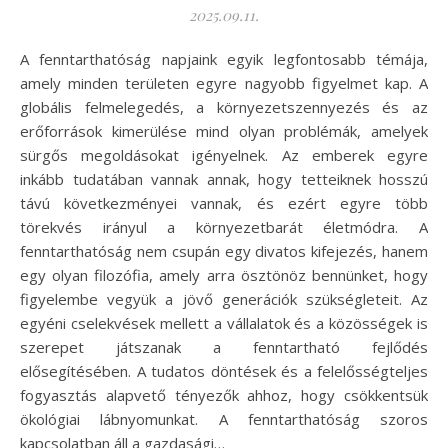
2025.09.11.
A fenntarthatóság napjaink egyik legfontosabb témája,
amely minden területen egyre nagyobb figyelmet kap. A
globális felmelegedés, a környezetszennyezés és az
erőforrások kimerülése mind olyan problémák, amelyek
sürgős megoldásokat igényelnek. Az emberek egyre
inkább tudatában vannak annak, hogy tetteiknek hosszú
távú következményei vannak, és ezért egyre több
törekvés irányul a környezetbarát életmódra. A
fenntarthatóság nem csupán egy divatos kifejezés, hanem
egy olyan filozófia, amely arra ösztönöz bennünket, hogy
figyelembe vegyük a jövő generációk szükségleteit. Az
egyéni cselekvések mellett a vállalatok és a közösségek is
szerepet játszanak a fenntartható fejlődés
elősegítésében. A tudatos döntések és a felelősségteljes
fogyasztás alapvető tényezők ahhoz, hogy csökkentsük
ökológiai lábnyomunkat. A fenntarthatóság szoros
kapcsolatban áll a gazdasági…