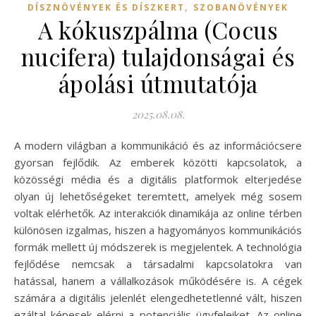
,
DÍSZNÖVÉNYEK ÉS DÍSZKERT
SZOBANÖVÉNYEK
A kókuszpálma (Cocus
nucifera) tulajdonságai és
ápolási útmutatója
2025.08.08.
A modern világban a kommunikáció és az információcsere
gyorsan fejlődik. Az emberek közötti kapcsolatok, a
közösségi média és a digitális platformok elterjedése
olyan új lehetőségeket teremtett, amelyek még sosem
voltak elérhetők. Az interakciók dinamikája az online térben
különösen izgalmas, hiszen a hagyományos kommunikációs
formák mellett új módszerek is megjelentek. A technológia
fejlődése nemcsak a társadalmi kapcsolatokra van
hatással, hanem a vállalkozások működésére is. A cégek
számára a digitális jelenlét elengedhetetlenné vált, hiszen
ezáltal képesek elérni a potenciális ügyfeleiket. Az online