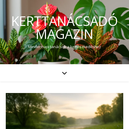
KERTTANÁCSADÓ
MAGAZIN
Mindennapi tanácsok a kertészkedéshez