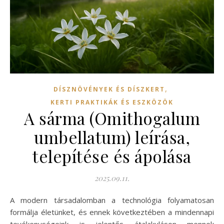
,
DÍSZNÖVÉNYEK ÉS DÍSZKERT
KERTI PRAKTIKÁK ÉS ESZKÖZÖK
A sárma (Omithogalum
umbellatum) leírása,
telepítése és ápolása
2025.09.11.
A modern társadalomban a technológia folyamatosan
formálja életünket, és ennek következtében a mindennapi
tevékenységeink is jelentős átalakuláson mennek