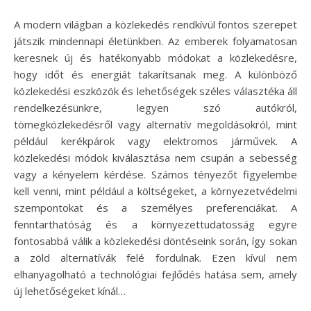
A modern világban a közlekedés rendkívül fontos szerepet
játszik mindennapi életünkben. Az emberek folyamatosan
keresnek új és hatékonyabb módokat a közlekedésre,
hogy időt és energiát takarítsanak meg. A különböző
közlekedési eszközök és lehetőségek széles választéka áll
rendelkezésünkre, legyen szó autókról,
tömegközlekedésről vagy alternatív megoldásokról, mint
például kerékpárok vagy elektromos járművek. A
közlekedési módok kiválasztása nem csupán a sebesség
vagy a kényelem kérdése. Számos tényezőt figyelembe
kell venni, mint például a költségeket, a környezetvédelmi
szempontokat és a személyes preferenciákat. A
fenntarthatóság és a környezettudatosság egyre
fontosabbá válik a közlekedési döntéseink során, így sokan
a zöld alternatívák felé fordulnak. Ezen kívül nem
elhanyagolható a technológiai fejlődés hatása sem, amely
új lehetőségeket kínál…