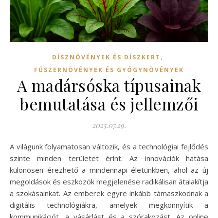
,
DÍSZNÖVÉNYEK ÉS DÍSZKERT
FŰSZERNÖVÉNYEK ÉS GYÓGYNÖVÉNYEK
A madársóska típusainak
bemutatása és jellemzői
2025.07.29.
A világunk folyamatosan változik, és a technológiai fejlődés
szinte minden területet érint. Az innovációk hatása
különösen érezhető a mindennapi életünkben, ahol az új
megoldások és eszközök megjelenése radikálisan átalakítja
a szokásainkat. Az emberek egyre inkább támaszkodnak a
digitális technológiákra, amelyek megkönnyítik a
kommunikációt, a vásárlást és a szórakozást. Az online