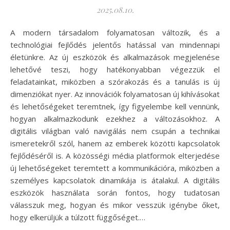
2025.08.10.
A modern társadalom folyamatosan változik, és a
technológiai fejlődés jelentős hatással van mindennapi
életünkre. Az új eszközök és alkalmazások megjelenése
lehetővé teszi, hogy hatékonyabban végezzük el
feladatainkat, miközben a szórakozás és a tanulás is új
dimenziókat nyer. Az innovációk folyamatosan új kihívásokat
és lehetőségeket teremtnek, így figyelembe kell vennünk,
hogyan alkalmazkodunk ezekhez a változásokhoz. A
digitális világban való navigálás nem csupán a technikai
ismeretekről szól, hanem az emberek közötti kapcsolatok
fejlődéséről is. A közösségi média platformok elterjedése
új lehetőségeket teremtett a kommunikációra, miközben a
személyes kapcsolatok dinamikája is átalakul. A digitális
eszközök használata során fontos, hogy tudatosan
válasszuk meg, hogyan és mikor vesszük igénybe őket,
hogy elkerüljük a túlzott függőséget.…