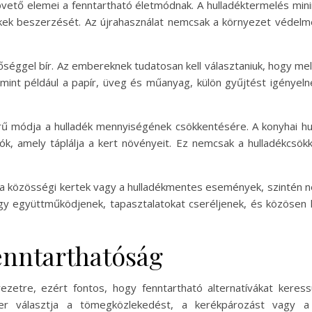
apvető elemei a fenntartható életmódnak. A hulladéktermelés min
ékek beszerzését. Az újrahasználat nemcsak a környezet védelmé
tőséggel bír. Az embereknek tudatosan kell választaniuk, hogy me
 mint például a papír, üveg és műanyag, külön gyűjtést igényeln
 módja a hulladék mennyiségének csökkentésére. A konyhai hul
k, amely táplálja a kert növényeit. Ez nemcsak a hulladékcsö
a közösségi kertek vagy a hulladékmentes események, szintén né
y együttműködjenek, tapasztalatokat cseréljenek, és közösen
fenntarthatóság
zetre, ezért fontos, hogy fenntartható alternatívákat keress
 választja a tömegközlekedést, a kerékpározást vagy a g