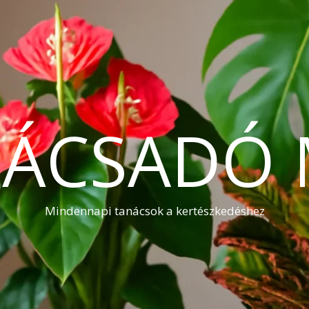
NÁCSADÓ 
Mindennapi tanácsok a kertészkedéshez