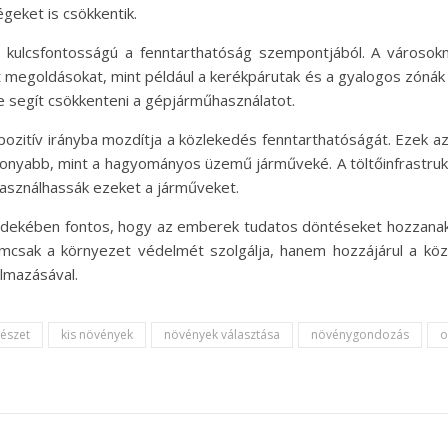
geket is csökkentik.
 kulcsfontosságú a fenntarthatóság szempontjából. A városokn
megoldásokat, mint például a kerékpárutak és a gyalogos zónák k
 segít csökkenteni a gépjárműhasználatot.
ozitív irányba mozdítja a közlekedés fenntarthatóságát. Ezek a
csonyabb, mint a hagyományos üzemű járműveké. A töltőinfrastruk
sználhassák ezeket a járműveket.
dekében fontos, hogy az emberek tudatos döntéseket hozzanak,
csak a környezet védelmét szolgálja, hanem hozzájárul a köz
lmazásával.
tészet
kis növények
növények választása
növénygondozás
o