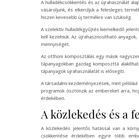
A hulladékcsökkentés és az újrahasználat al
vásároljunk, és elkerüljük a felesleges term
hiszen kevesebb új termékre van szükség.
A szelektív hulladékgyűjtés kiemelkedő jelen
kell kezelniük. Az újrahasznosítható anyagok,
mennyiségét.
Az otthoni komposztálás egy másik nagyszerű
tápanyagokban gazdag komposzttá alakítható
tápanyagok újrahasználatát is elősegíti.
A társadalmi kezdeményezések, mint például 
programok ösztönzik az embereket arra, hog
érdekében.
A közlekedés és a 
A közlekedés jelentős hatással van a környe
csökkentése érdekében egyre több ember