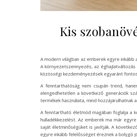
Kis szobanöv
A modern világban az emberek egyre inkább 
A környezetszennyezés, az éghajlatváltozás é
közösségi kezdeményezések egyaránt fontos 
A fenntarthatóság nem csupán trend, hane
elengedhetetlen a következő generációk szám
termékek használata, mind hozzájárulhatnak a
A fenntartható életmód magában foglalja a k
hulladékkezelést. Az emberek ma már egyre 
saját életminőségüket is javítják. A követk
egyre inkább felelősséget éreznek a bolygó jö