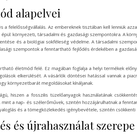
ód alapelvei
 a felelősségvállalás. Az embereknek tisztában kell lenniük azz
e épül: környezeti, társadalmi és gazdasági szempontokra. A kör
ntése és a biológiai sokféleség védelme. A társadalmi szempo
dasági szempontok a fenntartható fejlődés érdekében a gazdas
rtható életmód felé. Ez magában foglalja a helyi termékek előnyb
golások elkerülését. A vásárlók döntései hatással vannak a piacr
ogy környezetbarát megoldásokat kínáljanak.
ágú, hiszen a fosszilis tüzelőanyagok használatának csökkenté
, mint a nap- és szélerőművek, szintén hozzájárulhatnak a fennt
yaloglás és a tömegközlekedés igénybevétele, szintén csökkenti
és és újrahasználat szerepe