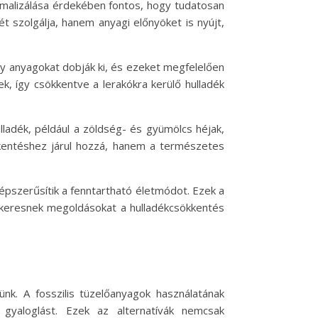
imalizálása érdekében fontos, hogy tudatosan
t szolgálja, hanem anyagi előnyöket is nyújt,
ly anyagokat dobják ki, és ezeket megfelelően
ek, így csökkentve a lerakókra kerülő hulladék
ladék, például a zöldség- és gyümölcs héjak,
kkentéshez járul hozzá, hanem a természetes
pszerűsítik a fenntartható életmódot. Ezek a
 keresnek megoldásokat a hulladékcsökkentés
ünk. A fosszilis tüzelőanyagok használatának
yaloglást. Ezek az alternatívák nemcsak