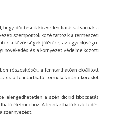
al, hogy döntéseik közvetlen hatással vannak a
nyezeti szempontok közé tartozik a természeti
ntok a közösségek jólétére, az egyenlőségre
ági növekedés és a környezet védelme közötti
en részesítését, a fenntarthatóan előállított
a, és a fenntartható termékek iránti kereslet
se elengedhetetlen a szén-dioxid-kibocsátás
artható életmódhoz. A fenntartható közlekedés
 a szennyezést.