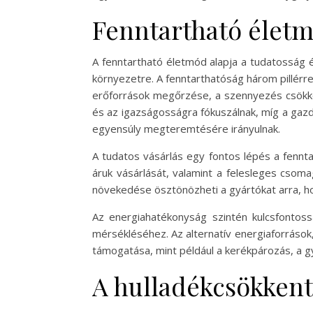
Fenntartható életm
A fenntartható életmód alapja a tudatosság és
környezetre. A fenntarthatóság három pillérr
erőforrások megőrzése, a szennyezés csökke
és az igazságosságra fókuszálnak, míg a gaz
egyensúly megteremtésére irányulnak.
A tudatos vásárlás egy fontos lépés a fennta
áruk vásárlását, valamint a felesleges csoma
növekedése ösztönözheti a gyártókat arra, h
Az energiahatékonyság szintén kulcsfontoss
mérsékléséhez. Az alternatív energiaforrások
támogatása, mint például a kerékpározás, a g
A hulladékcsökkent