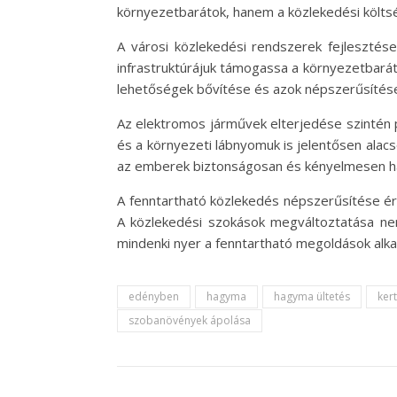
környezetbarátok, hanem a közlekedési költsé
A városi közlekedési rendszerek fejlesztése
infrastruktúrájuk támogassa a környezetbarát 
lehetőségek bővítése és azok népszerűsítése
Az elektromos járművek elterjedése szintén p
és a környezeti lábnyomuk is jelentősen ala
az emberek biztonságosan és kényelmesen ha
A fenntartható közlekedés népszerűsítése ér
A közlekedési szokások megváltoztatása nem
mindenki nyer a fenntartható megoldások alka
edényben
hagyma
hagyma ültetés
ker
szobanövények ápolása