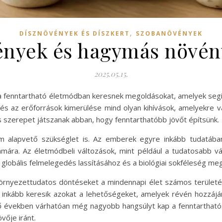
,
DÍSZNÖVÉNYEK ÉS DÍSZKERT
SZOBANÖVÉNYEK
ények és hagymás növé
2025.05.15.
a fenntartható életmódban keresnek megoldásokat, amelyek segí
s az erőforrások kimerülése mind olyan kihívások, amelyekre vál
szerepet játszanak abban, hogy fenntarthatóbb jövőt építsünk.
m alapvető szükséglet is. Az emberek egyre inkább tudatáb
ára. Az életmódbeli változások, mint például a tudatosabb vá
 globális felmelegedés lassításához és a biológiai sokféleség m
örnyezettudatos döntéseket a mindennapi élet számos területé
inkább keresik azokat a lehetőségeket, amelyek révén hozzáj
ező években várhatóan még nagyobb hangsúlyt kap a fenntarthatós
vője iránt.