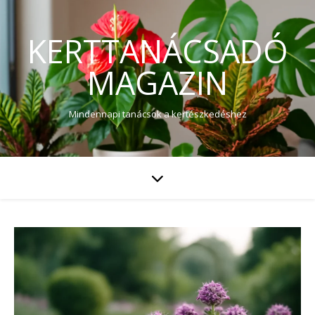
KERTTANÁCSADÓ
MAGAZIN
Mindennapi tanácsok a kertészkedéshez