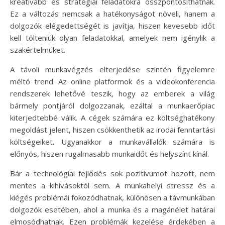
kreatívabb és stratégiai feladatokra összpontosíthatnak.
Ez a változás nemcsak a hatékonyságot növeli, hanem a
dolgozók elégedettségét is javítja, hiszen kevesebb időt
kell tölteniük olyan feladatokkal, amelyek nem igénylik a
szakértelmüket.
A távoli munkavégzés elterjedése szintén figyelemre
méltó trend. Az online platformok és a videokonferencia
rendszerek lehetővé teszik, hogy az emberek a világ
bármely pontjáról dolgozzanak, ezáltal a munkaerőpiac
kiterjedtebbé válik. A cégek számára ez költséghatékony
megoldást jelent, hiszen csökkenthetik az irodai fenntartási
költségeiket. Ugyanakkor a munkavállalók számára is
előnyös, hiszen rugalmasabb munkaidőt és helyszínt kínál.
Bár a technológiai fejlődés sok pozitívumot hozott, nem
mentes a kihívásoktól sem. A munkahelyi stressz és a
kiégés problémái fokozódhatnak, különösen a távmunkában
dolgozók esetében, ahol a munka és a magánélet határai
elmosódhatnak. Ezen problémák kezelése érdekében a