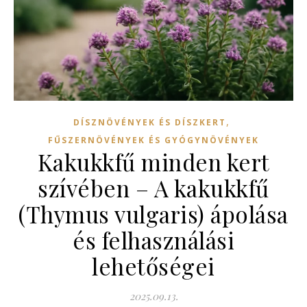
,
DÍSZNÖVÉNYEK ÉS DÍSZKERT
FŰSZERNÖVÉNYEK ÉS GYÓGYNÖVÉNYEK
Kakukkfű minden kert
szívében – A kakukkfű
(Thymus vulgaris) ápolása
és felhasználási
lehetőségei
2025.09.13.