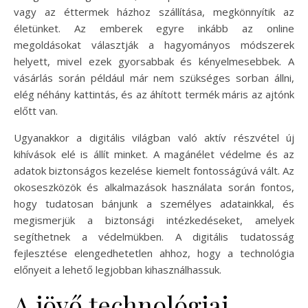
vagy az éttermek házhoz szállítása, megkönnyítik az
életünket. Az emberek egyre inkább az online
megoldásokat választják a hagyományos módszerek
helyett, mivel ezek gyorsabbak és kényelmesebbek. A
vásárlás során például már nem szükséges sorban állni,
elég néhány kattintás, és az áhított termék máris az ajtónk
előtt van.
Ugyanakkor a digitális világban való aktív részvétel új
kihívások elé is állít minket. A magánélet védelme és az
adatok biztonságos kezelése kiemelt fontosságúvá vált. Az
okoseszközök és alkalmazások használata során fontos,
hogy tudatosan bánjunk a személyes adatainkkal, és
megismerjük a biztonsági intézkedéseket, amelyek
segíthetnek a védelmükben. A digitális tudatosság
fejlesztése elengedhetetlen ahhoz, hogy a technológia
előnyeit a lehető legjobban kihasználhassuk.
A jövő technológiai