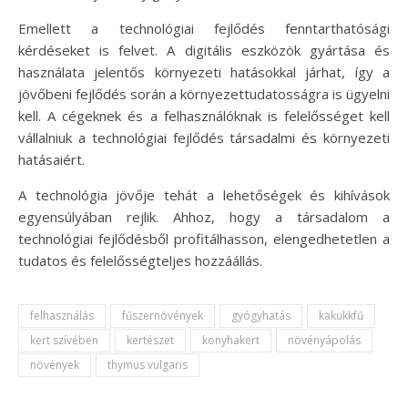
Emellett a technológiai fejlődés fenntarthatósági
kérdéseket is felvet. A digitális eszközök gyártása és
használata jelentős környezeti hatásokkal járhat, így a
jövőbeni fejlődés során a környezettudatosságra is ügyelni
kell. A cégeknek és a felhasználóknak is felelősséget kell
vállalniuk a technológiai fejlődés társadalmi és környezeti
hatásaiért.
A technológia jövője tehát a lehetőségek és kihívások
egyensúlyában rejlik. Ahhoz, hogy a társadalom a
technológiai fejlődésből profitálhasson, elengedhetetlen a
tudatos és felelősségteljes hozzáállás.
felhasználás
fűszernövények
gyógyhatás
kakukkfű
kert szívében
kertészet
konyhakert
növényápolás
növények
thymus vulgaris