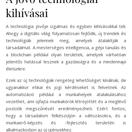
kihívásai
A technológia jövője izgalmas és egyben kihívásokkal teli.
Ahogy a digitális világ folyamatosan fejlődik, új trendek és
technológiák jelennek meg, amelyek átalakítják a
társadalmat. A mesterséges intelligencia, a gépi tanulás és
a blockchain például olyan területek, amelyek várhatóan
jelentős hatással lesznek a gazdaságra és a mindennapi
életünkre.
Ezek az új technológiák rengeteg lehetőséget kínálnak, de
ugyanakkor etikai és jogi kérdéseket is felvetnek. Az
automatizáció például a munkahelyek átalakulásához
vezethet, ami újfajta munkakörök létrejöttét és a meglévő
pozíciók megszűnését eredményezheti. Ezért fontos,
hogy a társadalom felkészüljön a változásokra, és a
munkaerő-képzés és -fejlesztés területén is
alkalmazkodjon az új igényekhez.