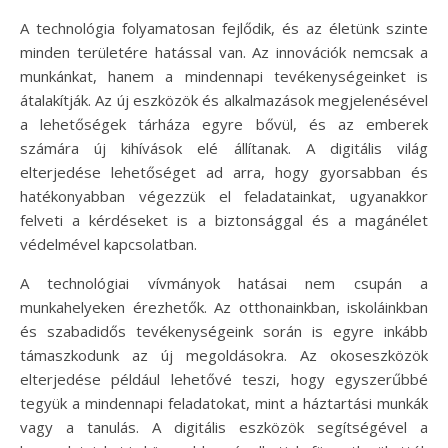
A technológia folyamatosan fejlődik, és az életünk szinte
minden területére hatással van. Az innovációk nemcsak a
munkánkat, hanem a mindennapi tevékenységeinket is
átalakítják. Az új eszközök és alkalmazások megjelenésével
a lehetőségek tárháza egyre bővül, és az emberek
számára új kihívások elé állítanak. A digitális világ
elterjedése lehetőséget ad arra, hogy gyorsabban és
hatékonyabban végezzük el feladatainkat, ugyanakkor
felveti a kérdéseket is a biztonsággal és a magánélet
védelmével kapcsolatban.
A technológiai vívmányok hatásai nem csupán a
munkahelyeken érezhetők. Az otthonainkban, iskoláinkban
és szabadidős tevékenységeink során is egyre inkább
támaszkodunk az új megoldásokra. Az okoseszközök
elterjedése például lehetővé teszi, hogy egyszerűbbé
tegyük a mindennapi feladatokat, mint a háztartási munkák
vagy a tanulás. A digitális eszközök segítségével a