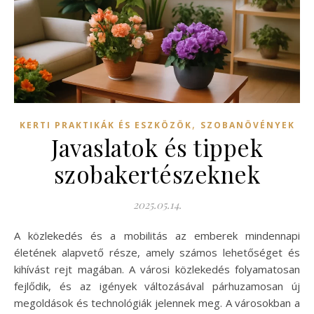
,
KERTI PRAKTIKÁK ÉS ESZKÖZÖK
SZOBANÖVÉNYEK
Javaslatok és tippek
szobakertészeknek
2025.05.14.
A közlekedés és a mobilitás az emberek mindennapi
életének alapvető része, amely számos lehetőséget és
kihívást rejt magában. A városi közlekedés folyamatosan
fejlődik, és az igények változásával párhuzamosan új
megoldások és technológiák jelennek meg. A városokban a