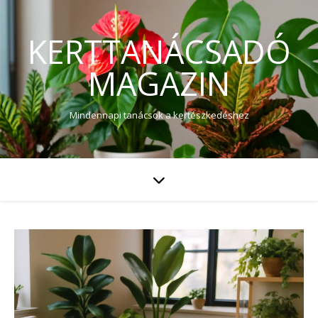
KERTTANÁCSADÓ
MAGAZIN
Mindennapi tanácsok a kertészkedéshez