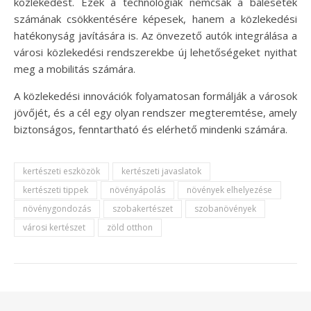
közlekedést. Ezek a technológiák nemcsak a balesetek
számának csökkentésére képesek, hanem a közlekedési
hatékonyság javítására is. Az önvezető autók integrálása a
városi közlekedési rendszerekbe új lehetőségeket nyithat
meg a mobilitás számára.
A közlekedési innovációk folyamatosan formálják a városok
jövőjét, és a cél egy olyan rendszer megteremtése, amely
biztonságos, fenntartható és elérhető mindenki számára.
kertészeti eszközök
kertészeti javaslatok
kertészeti tippek
növényápolás
növények elhelyezése
növénygondozás
szobakertészet
szobanövények
városi kertészet
zöld otthon