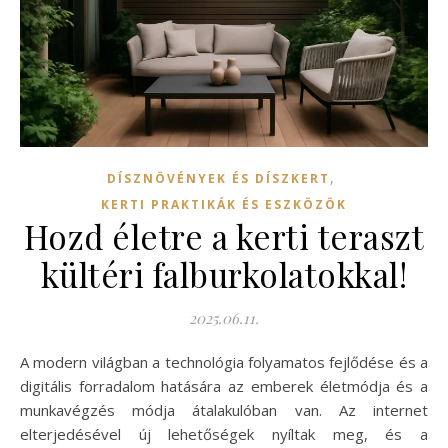
,
DÍSZNÖVÉNYEK ÉS DÍSZKERT
KERTI PRAKTIKÁK ÉS ESZKÖZÖK
Hozd életre a kerti teraszt
kültéri falburkolatokkal!
2025.06.11.
A modern világban a technológia folyamatos fejlődése és a
digitális forradalom hatására az emberek életmódja és a
munkavégzés módja átalakulóban van. Az internet
elterjedésével új lehetőségek nyíltak meg, és a