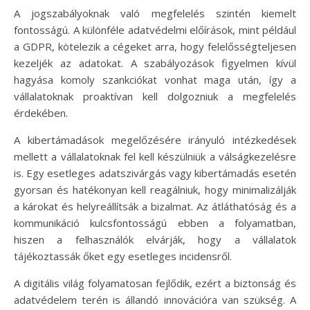
A jogszabályoknak való megfelelés szintén kiemelt
fontosságú. A különféle adatvédelmi előírások, mint például
a GDPR, kötelezik a cégeket arra, hogy felelősségteljesen
kezeljék az adatokat. A szabályozások figyelmen kívül
hagyása komoly szankciókat vonhat maga után, így a
vállalatoknak proaktívan kell dolgozniuk a megfelelés
érdekében.
A kibertámadások megelőzésére irányuló intézkedések
mellett a vállalatoknak fel kell készülniük a válságkezelésre
is. Egy esetleges adatszivárgás vagy kibertámadás esetén
gyorsan és hatékonyan kell reagálniuk, hogy minimalizálják
a károkat és helyreállítsák a bizalmat. Az átláthatóság és a
kommunikáció kulcsfontosságú ebben a folyamatban,
hiszen a felhasználók elvárják, hogy a vállalatok
tájékoztassák őket egy esetleges incidensről.
A digitális világ folyamatosan fejlődik, ezért a biztonság és
adatvédelem terén is állandó innovációra van szükség. A