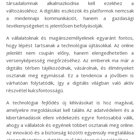
társadalomnak alkalmazkodnia kell ezekhez a
változásokhoz. A digitális eszközök és platformok nemcsak
a mindennapi kommunikációt, hanem a gazdasági
tevékenységeket is jelentősen befolyásolják.
A vállalatoknak és magánszemélyeknek egyaránt fontos,
hogy lépést tartsanak a technológiai újításokkal. Az online
jelenlét nem csupán előny, hanem elengedhetetlen a
versenyképesség megőrzéséhez. Az emberek ma már a
digitális térben tájékozódnak, vásárolnak, és élményeket
osztanak meg egymással. Ez a tendencia a jövőben is
várhatóan folytatódik, így a digitális világban való aktív
részvétel kulcsfontosságú.
A technológiai fejlődés új kihívásokat is hoz magával,
amelyekre megoldásokat kell találni. Az adatvédelem és a
kibertámadások elleni védekezés egyre fontosabbá válik,
ahogy a vállalatok és egyének többet osztanak meg online.
Az innováció és a biztonság közötti egyensúly megtalálása
elengedhetetlen a digitális jövő kihívásainak kezeléséhez.