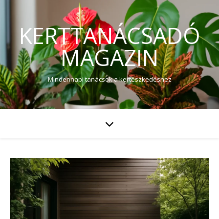
KERTTANÁCSADÓ
MAGAZIN
Mindennapi tanácsok a kertészkedéshez