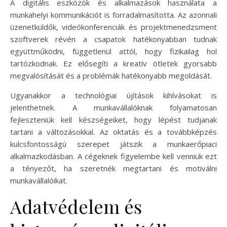
A digitális eszközök és alkalmazások használata a
munkahelyi kommunikációt is forradalmasította. Az azonnali
üzenetküldők, videókonferenciák és projektmenedzsment
szoftverek révén a csapatok hatékonyabban tudnak
együttműködni, függetlenül attól, hogy fizikailag hol
tartózkodnak. Ez elősegíti a kreatív ötletek gyorsabb
megvalósítását és a problémák hatékonyabb megoldását.
Ugyanakkor a technológiai újítások kihívásokat is
jelenthetnek. A munkavállalóknak folyamatosan
fejleszteniük kell készségeiket, hogy lépést tudjanak
tartani a változásokkal. Az oktatás és a továbbképzés
kulcsfontosságú szerepet játszik a munkaerőpiaci
alkalmazkodásban. A cégeknek figyelembe kell venniük ezt
a tényezőt, ha szeretnék megtartani és motiválni
munkavállalóikat.
Adatvédelem és