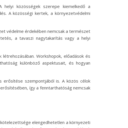
 A helyi közösségek szerepe kiemelkedő a
és. A közösségi kertek, a környezetvédelmi
yezet védelme érdekében nemcsak a természet
etés, a tavaszi nagytakarítás vagy a helyi
k létrehozásában. Workshopok, előadások és
thatóság különböző aspektusait, és hogyan
s erősítése szempontjából is. A közös célok
gerősítésében, így a fenntarthatóság nemcsak
lkötelezettsége elengedhetetlen a környezeti