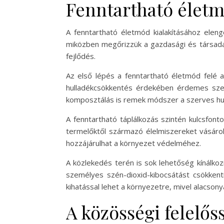
Fenntartható életm
A fenntartható életmód kialakításához eleng
miközben megőrizzük a gazdasági és társadal
fejlődés.
Az első lépés a fenntartható életmód felé a
hulladékcsökkentés érdekében érdemes szel
komposztálás is remek módszer a szerves hull
A fenntartható táplálkozás szintén kulcsfont
termelőktől származó élelmiszereket vásáro
hozzájárulhat a környezet védelméhez.
A közlekedés terén is sok lehetőség kínálko
személyes szén-dioxid-kibocsátást csökkent
kihatással lehet a környezetre, mivel alacso
A közösségi felelős