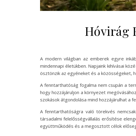
Hóvirág 
A modern világban az emberek egyre inkáb
mindennapi életükben. Napjaink kihívásai köz
ösztönzik az egyéneket és a közösségeket, ho
A fenntarthatóság fogalma nem csupán a term
hogy hozzájáruljon a környezet megóvásához, 
szokások átgondolása mind hozzájárulhat a fe
A fenntarthatóságra való törekvés nemcsak
társadalmi felelősségvállalás erősítése ele
együttműködés és a megosztott célok elősegít