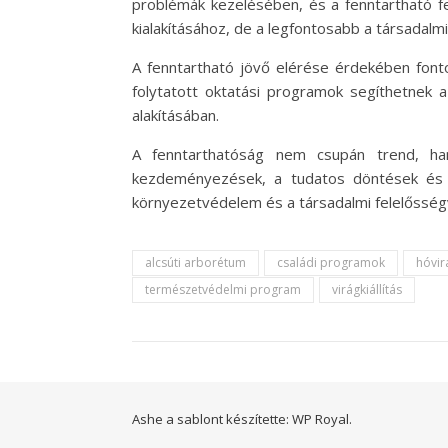
problémák kezelésében, és a fenntartható fe
kialakításához, de a legfontosabb a társadalm
A fenntartható jövő elérése érdekében font
folytatott oktatási programok segíthetnek 
alakításában.
A fenntarthatóság nem csupán trend, ha
kezdeményezések, a tudatos döntések és a
környezetvédelem és a társadalmi felelősségv
alcsúti arborétum
családi programok
hóvir
természetvédelmi program
virágkiállítás
Ashe a sablont készítette:
WP Royal
.