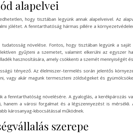
ód alapelvei
edhetetlen, hogy tisztában legyünk annak alapelveivel. Az alapv
mi jólétet. A fenntarthatóság hármas pillére a környezetvédel
 tudatosság növelése. Fontos, hogy tisztában legyünk a saját
ektíven gyűjteni a szemetet, valamint elkerülni az egyszer h
adék hasznosítására, amely csökkenti a szemét mennyiségét és t
osságú tényező. Az élelmiszer-termelés során jelentős környeze
lni, vagy akár magunk termeszteni zöldségeket és gyümölcsöket
zik a fenntarthatóság növelésére. A gyaloglás, a kerékpározás
i, hanem a városi forgalmat és a légszennyezést is mérsékli.
nyabb károsanyag-kibocsátással működnek.
ségvállalás szerepe