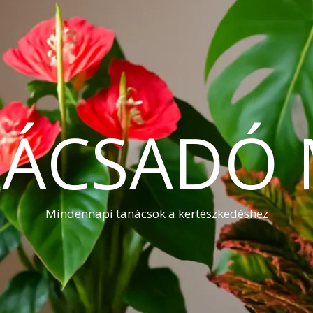
NÁCSADÓ 
Mindennapi tanácsok a kertészkedéshez