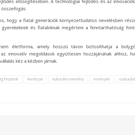
jlődés elősegítésében. A technológiai fejlődés és az innováció
i összefogás.
os, hogy a fiatal generációk környezettudatos nevelésben rész
a gyerekeknek és fiataloknak megérteni a fenntarthatóság font
nem életforma, amely hosszú távon biztosíthatja a bolygó
z innovatív megoldások együttesen hozzájárulnak ahhoz, h
állalás kéz a kézben járnak.
ág fesztivál
kertészet
kulturális esemény
növények
szabadid