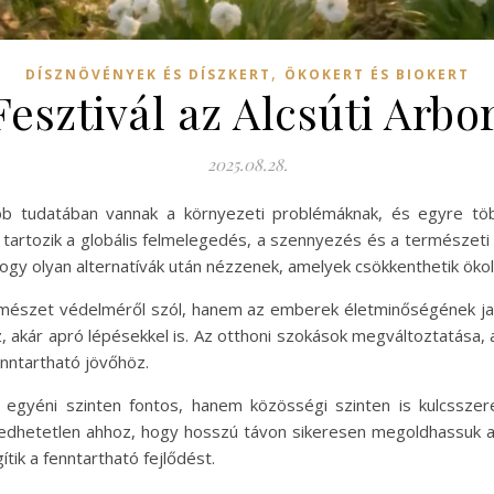
,
DÍSZNÖVÉNYEK ÉS DÍSZKERT
ÖKOKERT ÉS BIOKERT
Fesztivál az Alcsúti Arb
2025.08.28.
b tudatában vannak a környezeti problémáknak, és egyre tö
é tartozik a globális felmelegedés, a szennyezés és a természeti
gy olyan alternatívák után nézzenek, amelyek csökkenthetik ökol
észet védelméről szól, hanem az emberek életminőségének javí
akár apró lépésekkel is. Az otthoni szokások megváltoztatása, 
nntartható jövőhöz.
 egyéni szinten fontos, hanem közösségi szinten is kulcsszer
ngedhetetlen ahhoz, hogy hosszú távon sikeresen megoldhassuk 
ik a fenntartható fejlődést.