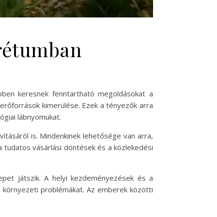
orétumban
bben keresnek fenntartható megoldásokat a
 erőforrások kimerülése. Ezek a tényezők arra
ógiai lábnyomukat.
tásáról is. Mindenkinek lehetősége van arra,
a tudatos vásárlási döntések és a közlekedési
epet játszik. A helyi kezdeményezések és a
a környezeti problémákat. Az emberek közötti