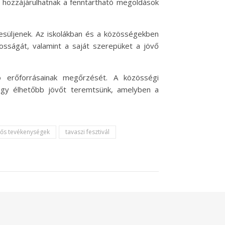
k hozzájárulhatnak a fenntartható megoldások
esüljenek. Az iskolákban és a közösségekben
osságát, valamint a saját szerepüket a jövő
 erőforrásainak megőrzését. A közösségi
ogy élhetőbb jövőt teremtsünk, amelyben a
ős tevékenységek
tavaszi fesztivál