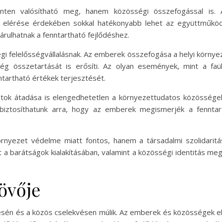
nten valósítható meg, hanem közösségi összefogással is.
 elérése érdekében sokkal hatékonyabb lehet az együttműköd
rulhatnak a fenntartható fejlődéshez.
gi felelősségvállalásnak. Az emberek összefogása a helyi körn
 összetartását is erősíti. Az olyan események, mint a faült
tartható értékek terjesztését.
tok átadása is elengedhetetlen a környezettudatos közössége
biztosíthatunk arra, hogy az emberek megismerjék a fenntar
örnyezet védelme miatt fontos, hanem a társadalmi szolidaritá
a barátságok kialakításában, valamint a közösségi identitás me
övője
ésén és a közös cselekvésen múlik. Az emberek és közösségek e