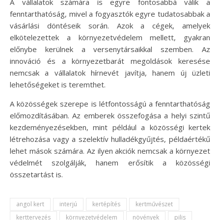
A vállalatok számára is egyre fontosabbá válik a
fenntarthatóság, mivel a fogyasztók egyre tudatosabbak a
vásárlási döntéseik során. Azok a cégek, amelyek
elkötelezettek a környezetvédelem mellett, gyakran
előnybe kerülnek a versenytársaikkal szemben. Az
innováció és a környezetbarát megoldások keresése
nemcsak a vállalatok hírnevét javítja, hanem új üzleti
lehetőségeket is teremthet.
A közösségek szerepe is létfontosságú a fenntarthatóság
előmozdításában. Az emberek összefogása a helyi szintű
kezdeményezésekben, mint például a közösségi kertek
létrehozása vagy a szelektív hulladékgyűjtés, példaértékű
lehet mások számára. Az ilyen akciók nemcsak a környezet
védelmét szolgálják, hanem erősítik a közösségi
összetartást is.
angol kert
interjú
kertépítés
kertművészet
kerttervezés
környezetvédelem
növények
pilis