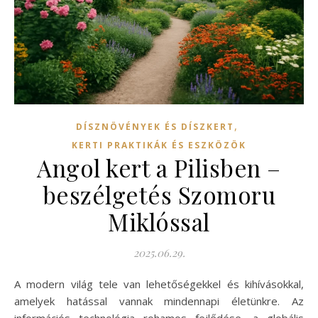
,
DÍSZNÖVÉNYEK ÉS DÍSZKERT
KERTI PRAKTIKÁK ÉS ESZKÖZÖK
Angol kert a Pilisben –
beszélgetés Szomoru
Miklóssal
2025.06.29.
A modern világ tele van lehetőségekkel és kihívásokkal,
amelyek hatással vannak mindennapi életünkre. Az
információs technológia rohamos fejlődése, a globális