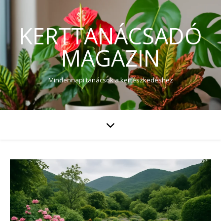
KERTTANÁCSADÓ
MAGAZIN
Mindennapi tanácsok a kertészkedéshez