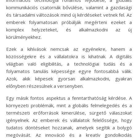
kommunikációs csatornák bővülése, valamint a gazdasági
és társadalmi változások mind új kérdéseket vetnek fel. Az
emberek folyamatosan próbálják megérteni ezeket a
komplex helyzeteket, és alkalmazkodni az új
körülményekhez.
Ezek a kihívások nemcsak az egyénekre, hanem a
közösségekre és a vállalatokra is kihatnak. A digitális
világban való eligibilitás, a technológiai tudás és a
folyamatos tanulás képessége egyre fontosabbá válik.
Azok, akik képesek gyorsan alkalmazkodni, gyakran
előnyben részesülnek a versenyben.
Egy másik fontos aspektus a fenntarthatóság kérdése. A
környezeti problémák, mint a globális felmelegedés és a
természeti erőforrások kimerülése, sürgető válaszokat
igényelnek. Az emberek és vállalatok felelőssége, hogy
tudatos döntéseket hozzanak, amelyek segítik a bolygó
megóvását. Az innováció és a kreatív gondolkodás