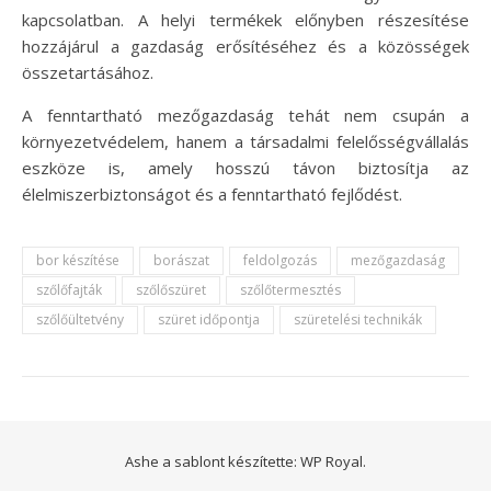
kapcsolatban. A helyi termékek előnyben részesítése
hozzájárul a gazdaság erősítéséhez és a közösségek
összetartásához.
A fenntartható mezőgazdaság tehát nem csupán a
környezetvédelem, hanem a társadalmi felelősségvállalás
eszköze is, amely hosszú távon biztosítja az
élelmiszerbiztonságot és a fenntartható fejlődést.
bor készítése
borászat
feldolgozás
mezőgazdaság
szőlőfajták
szőlőszüret
szőlőtermesztés
szőlőültetvény
szüret időpontja
szüretelési technikák
Ashe a sablont készítette:
WP Royal
.