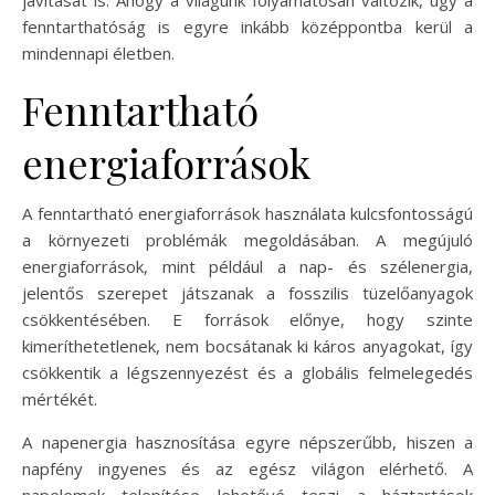
fenntarthatóság is egyre inkább középpontba kerül a
mindennapi életben.
Fenntartható
energiaforrások
A fenntartható energiaforrások használata kulcsfontosságú
a környezeti problémák megoldásában. A megújuló
energiaforrások, mint például a nap- és szélenergia,
jelentős szerepet játszanak a fosszilis tüzelőanyagok
csökkentésében. E források előnye, hogy szinte
kimeríthetetlenek, nem bocsátanak ki káros anyagokat, így
csökkentik a légszennyezést és a globális felmelegedés
mértékét.
A napenergia hasznosítása egyre népszerűbb, hiszen a
napfény ingyenes és az egész világon elérhető. A
napelemek telepítése lehetővé teszi a háztartások