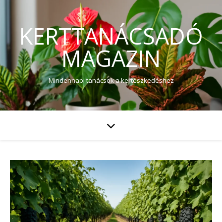
KERTTANÁCSADÓ
MAGAZIN
Mindennapi tanácsok a kertészkedéshez