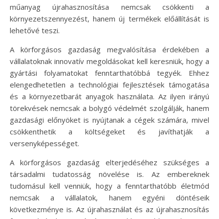
műanyag újrahasznosítása nemcsak csökkenti a
környezetszennyezést, hanem új termékek előállítását is
lehetővé teszi.
A körforgásos gazdaság megvalósítása érdekében a
vállalatoknak innovatív megoldásokat kell keresniük, hogy a
gyártási folyamatokat fenntarthatóbbá tegyék. Ehhez
elengedhetetlen a technológiai fejlesztések támogatása
és a környezetbarát anyagok használata. Az ilyen irányú
törekvések nemcsak a bolygó védelmét szolgálják, hanem
gazdasági előnyöket is nyújtanak a cégek számára, mivel
csökkenthetik a költségeket és javíthatják a
versenyképességet.
A körforgásos gazdaság elterjedéséhez szükséges a
társadalmi tudatosság növelése is. Az embereknek
tudomásul kell venniük, hogy a fenntarthatóbb életmód
nemcsak a vállalatok, hanem egyéni döntéseik
következménye is. Az újrahasználat és az újrahasznosítás