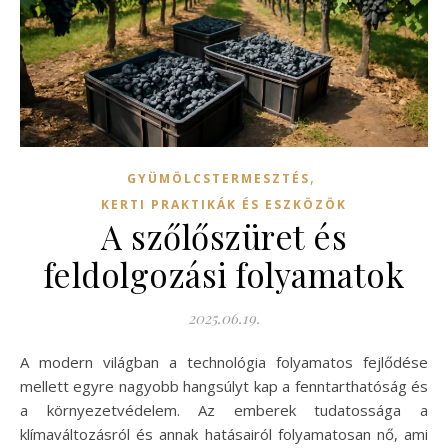
,
GYÜMÖLCSTERMESZTÉS
KERTI PRAKTIKÁK ÉS ESZKÖZÖK
A szőlőszüret és
feldolgozási folyamatok
2025.06.19.
A modern világban a technológia folyamatos fejlődése
mellett egyre nagyobb hangsúlyt kap a fenntarthatóság és
a környezetvédelem. Az emberek tudatossága a
klímaváltozásról és annak hatásairól folyamatosan nő, ami