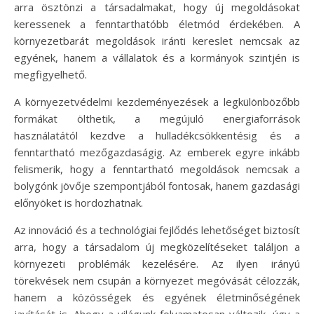
arra ösztönzi a társadalmakat, hogy új megoldásokat
keressenek a fenntarthatóbb életmód érdekében. A
környezetbarát megoldások iránti kereslet nemcsak az
egyének, hanem a vállalatok és a kormányok szintjén is
megfigyelhető.
A környezetvédelmi kezdeményezések a legkülönbözőbb
formákat ölthetik, a megújuló energiaforrások
használatától kezdve a hulladékcsökkentésig és a
fenntartható mezőgazdaságig. Az emberek egyre inkább
felismerik, hogy a fenntartható megoldások nemcsak a
bolygónk jövője szempontjából fontosak, hanem gazdasági
előnyöket is hordozhatnak.
Az innováció és a technológiai fejlődés lehetőséget biztosít
arra, hogy a társadalom új megközelítéseket találjon a
környezeti problémák kezelésére. Az ilyen irányú
törekvések nem csupán a környezet megóvását célozzák,
hanem a közösségek és egyének életminőségének
javítását is. Ahogy a világunk folyamatosan változik, úgy a