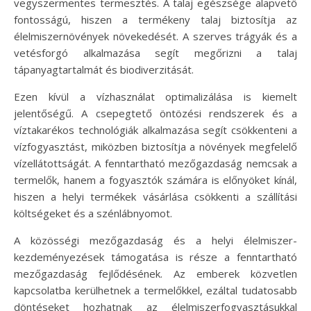
vegyszermentes termesztés. A talaj egészsége alapvető
fontosságú, hiszen a termékeny talaj biztosítja az
élelmiszernövények növekedését. A szerves trágyák és a
vetésforgó alkalmazása segít megőrizni a talaj
tápanyagtartalmát és biodiverzitását.
Ezen kívül a vízhasználat optimalizálása is kiemelt
jelentőségű. A csepegtető öntözési rendszerek és a
víztakarékos technológiák alkalmazása segít csökkenteni a
vízfogyasztást, miközben biztosítja a növények megfelelő
vízellátottságát. A fenntartható mezőgazdaság nemcsak a
termelők, hanem a fogyasztók számára is előnyöket kínál,
hiszen a helyi termékek vásárlása csökkenti a szállítási
költségeket és a szénlábnyomot.
A közösségi mezőgazdaság és a helyi élelmiszer-
kezdeményezések támogatása is része a fenntartható
mezőgazdaság fejlődésének. Az emberek közvetlen
kapcsolatba kerülhetnek a termelőkkel, ezáltal tudatosabb
döntéseket hozhatnak az élelmiszerfogyasztásukkal