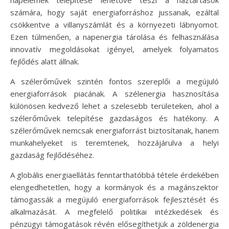
számára, hogy saját energiaforráshoz jussanak, ezáltal
csökkentve a villanyszámlát és a környezeti lábnyomot.
Ezen túlmenően, a napenergia tárolása és felhasználása
innovatív megoldásokat igényel, amelyek folyamatos
fejlődés alatt állnak.
A szélerőművek szintén fontos szereplői a megújuló
energiaforrások piacának. A szélenergia hasznosítása
különösen kedvező lehet a szelesebb területeken, ahol a
szélerőművek telepítése gazdaságos és hatékony. A
szélerőművek nemcsak energiaforrást biztosítanak, hanem
munkahelyeket is teremtenek, hozzájárulva a helyi
gazdaság fejlődéséhez.
A globális energiaellátás fenntarthatóbbá tétele érdekében
elengedhetetlen, hogy a kormányok és a magánszektor
támogassák a megújuló energiaforrások fejlesztését és
alkalmazását. A megfelelő politikai intézkedések és
pénzügyi támogatások révén elősegíthetjük a zöldenergia