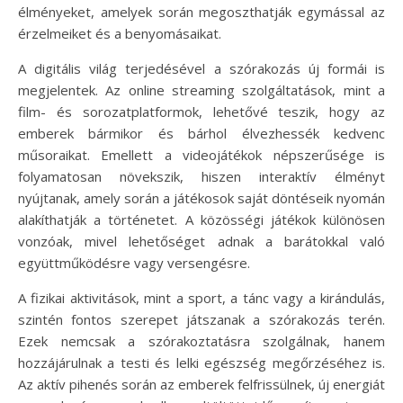
élményeket, amelyek során megoszthatják egymással az
érzelmeiket és a benyomásaikat.
A digitális világ terjedésével a szórakozás új formái is
megjelentek. Az online streaming szolgáltatások, mint a
film- és sorozatplatformok, lehetővé teszik, hogy az
emberek bármikor és bárhol élvezhessék kedvenc
műsoraikat. Emellett a videojátékok népszerűsége is
folyamatosan növekszik, hiszen interaktív élményt
nyújtanak, amely során a játékosok saját döntéseik nyomán
alakíthatják a történetet. A közösségi játékok különösen
vonzóak, mivel lehetőséget adnak a barátokkal való
együttműködésre vagy versengésre.
A fizikai aktivitások, mint a sport, a tánc vagy a kirándulás,
szintén fontos szerepet játszanak a szórakozás terén.
Ezek nemcsak a szórakoztatásra szolgálnak, hanem
hozzájárulnak a testi és lelki egészség megőrzéséhez is.
Az aktív pihenés során az emberek felfrissülnek, új energiát