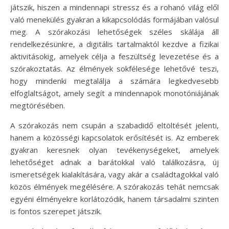
játszik, hiszen a mindennapi stressz és a rohanó világ elől
való menekülés gyakran a kikapcsolódás formájában valósul
meg. A szórakozási lehetőségek széles skálája áll
rendelkezésünkre, a digitális tartalmaktól kezdve a fizikai
aktivitásokig, amelyek célja a feszültség levezetése és a
szórakoztatás. Az élmények sokfélesége lehetővé teszi,
hogy mindenki megtalálja a számára legkedvesebb
elfoglaltságot, amely segít a mindennapok monotóniájának
megtörésében.
A szórakozás nem csupán a szabadidő eltöltését jelenti,
hanem a közösségi kapcsolatok erősítését is. Az emberek
gyakran keresnek olyan tevékenységeket, amelyek
lehetőséget adnak a barátokkal való találkozásra, új
ismeretségek kialakítására, vagy akár a családtagokkal való
közös élmények megélésére. A szórakozás tehát nemcsak
egyéni élményekre korlátozódik, hanem társadalmi szinten
is fontos szerepet játszik.