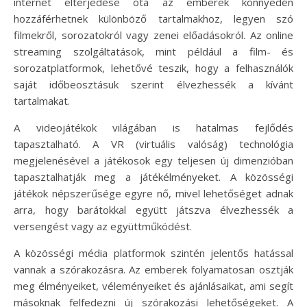
internet elterjedése óta az emberek könnyedén
hozzáférhetnek különböző tartalmakhoz, legyen szó
filmekről, sorozatokról vagy zenei előadásokról. Az online
streaming szolgáltatások, mint például a film- és
sorozatplatformok, lehetővé teszik, hogy a felhasználók
saját időbeosztásuk szerint élvezhessék a kívánt
tartalmakat.
A videojátékok világában is hatalmas fejlődés
tapasztalható. A VR (virtuális valóság) technológia
megjelenésével a játékosok egy teljesen új dimenzióban
tapasztalhatják meg a játékélményeket. A közösségi
játékok népszerűsége egyre nő, mivel lehetőséget adnak
arra, hogy barátokkal együtt játszva élvezhessék a
versengést vagy az együttműködést.
A közösségi média platformok szintén jelentős hatással
vannak a szórakozásra. Az emberek folyamatosan osztják
meg élményeiket, véleményeiket és ajánlásaikat, ami segít
másoknak felfedezni új szórakozási lehetőségeket. A