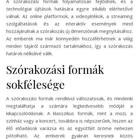
A szórakozási formák folyamatosan fejlődnek, és a
technológiai újítások hatására egyre inkább elérhetővé
válnak. Az online platformok, a videojátékok, a streaming
szolgáltatások és az interaktív események mind
hozzájárulnak a szórakozás új dimenzióinak megnyitásához.
Az emberek ma már könnyedén hozzáférhetnek a világ
minden tájáról származó tartalmakhoz, így a szórakozás
határok nélkülivé válik.
Szórakozási formák
sokfélesége
A szórakozási formák rendkívül változatosak, és mindenki
megtalálhatja a számára legkedvesebb módját a
kikapcsolódásnak. A klasszikus formák, mint a mozi, a
színház vagy a koncert, továbbra is népszerűek, hiszen az
élő előadások varázsa és az együttlét öröme nehezen
pótolható. Az emberek gyakran keresnek közös