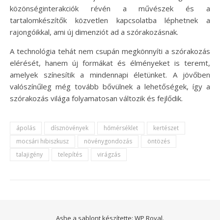
közönséginterakciók révén a művészek és a
tartalomkészítők közvetlen kapcsolatba léphetnek a
rajongóikkal, ami új dimenziót ad a szórakozásnak.
A technológia tehát nem csupán megkönnyíti a szórakozás
elérését, hanem új formákat és élményeket is teremt,
amelyek színesítik a mindennapi életünket. A jövőben
valószínűleg még tovább bővülnek a lehetőségek, így a
szórakozás világa folyamatosan változik és fejlődik.
ápolás
dísznövények
hőmérséklet
kertészet
mocsári hibiszkusz
növénygondozás
öntözés
talajigény
telepítés
virágzás
Ashe a sablont készítette:
WP Royal
.