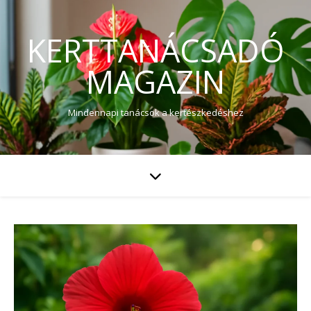
KERTTANÁCSADÓ
MAGAZIN
Mindennapi tanácsok a kertészkedéshez