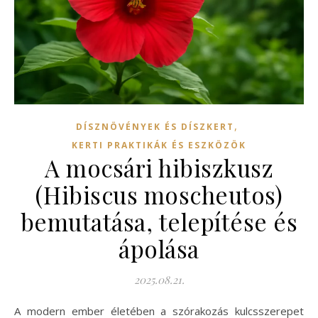
,
DÍSZNÖVÉNYEK ÉS DÍSZKERT
KERTI PRAKTIKÁK ÉS ESZKÖZÖK
A mocsári hibiszkusz
(Hibiscus moscheutos)
bemutatása, telepítése és
ápolása
2025.08.21.
A modern ember életében a szórakozás kulcsszerepet