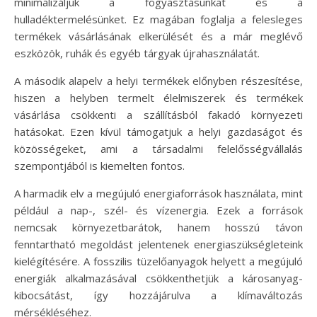
minimalizáljuk a fogyasztásunkat és a
hulladéktermelésünket. Ez magában foglalja a felesleges
termékek vásárlásának elkerülését és a már meglévő
eszközök, ruhák és egyéb tárgyak újrahasználatát.
A második alapelv a helyi termékek előnyben részesítése,
hiszen a helyben termelt élelmiszerek és termékek
vásárlása csökkenti a szállításból fakadó környezeti
hatásokat. Ezen kívül támogatjuk a helyi gazdaságot és
közösségeket, ami a társadalmi felelősségvállalás
szempontjából is kiemelten fontos.
A harmadik elv a megújuló energiaforrások használata, mint
például a nap-, szél- és vízenergia. Ezek a források
nemcsak környezetbarátok, hanem hosszú távon
fenntartható megoldást jelentenek energiaszükségleteink
kielégítésére. A fosszilis tüzelőanyagok helyett a megújuló
energiák alkalmazásával csökkenthetjük a károsanyag-
kibocsátást, így hozzájárulva a klímaváltozás
mérsékléséhez.