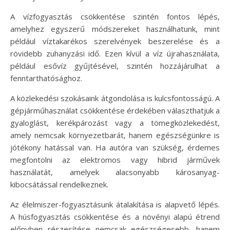
A vízfogyasztás csökkentése szintén fontos lépés,
amelyhez egyszerű módszereket használhatunk, mint
például víztakarékos szerelvények beszerelése és a
rövidebb zuhanyzási idő. Ezen kívül a víz újrahasználata,
például esővíz gyűjtésével, szintén hozzájárulhat a
fenntarthatósághoz.
A közlekedési szokásaink átgondolása is kulcsfontosságú. A
gépjárműhasználat csökkentése érdekében választhatjuk a
gyaloglást, kerékpározást vagy a tömegközlekedést,
amely nemcsak környezetbarát, hanem egészségünkre is
jótékony hatással van. Ha autóra van szükség, érdemes
megfontolni az elektromos vagy hibrid járművek
használatát, amelyek alacsonyabb károsanyag-
kibocsátással rendelkeznek.
Az élelmiszer-fogyasztásunk átalakítása is alapvető lépés.
A húsfogyasztás csökkentése és a növényi alapú étrend
előnyben részesítése nemcsak egészségesebb, hanem