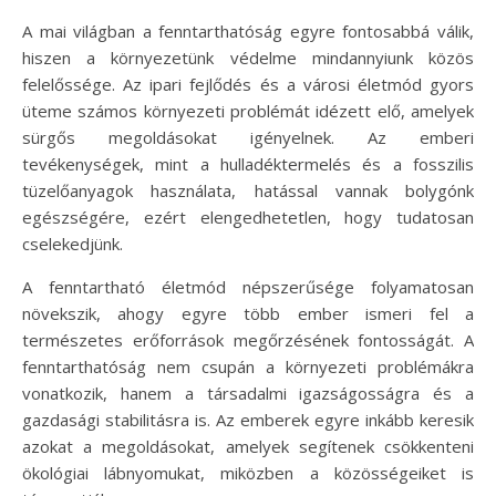
A mai világban a fenntarthatóság egyre fontosabbá válik,
hiszen a környezetünk védelme mindannyiunk közös
felelőssége. Az ipari fejlődés és a városi életmód gyors
üteme számos környezeti problémát idézett elő, amelyek
sürgős megoldásokat igényelnek. Az emberi
tevékenységek, mint a hulladéktermelés és a fosszilis
tüzelőanyagok használata, hatással vannak bolygónk
egészségére, ezért elengedhetetlen, hogy tudatosan
cselekedjünk.
A fenntartható életmód népszerűsége folyamatosan
növekszik, ahogy egyre több ember ismeri fel a
természetes erőforrások megőrzésének fontosságát. A
fenntarthatóság nem csupán a környezeti problémákra
vonatkozik, hanem a társadalmi igazságosságra és a
gazdasági stabilitásra is. Az emberek egyre inkább keresik
azokat a megoldásokat, amelyek segítenek csökkenteni
ökológiai lábnyomukat, miközben a közösségeiket is