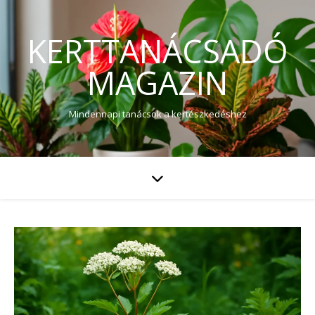
KERTTANÁCSADÓ
MAGAZIN
Mindennapi tanácsok a kertészkedéshez