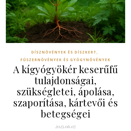
,
DÍSZNÖVÉNYEK ÉS DÍSZKERT
FŰSZERNÖVÉNYEK ÉS GYÓGYNÖVÉNYEK
A kígyógyökér keserűfű
tulajdonságai,
szükségletei, ápolása,
szaporítása, kártevői és
betegségei
2025.06.07.