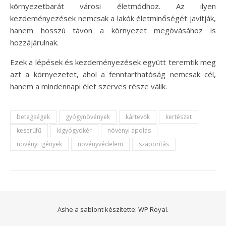
környezetbarát városi életmódhoz. Az ilyen
kezdeményezések nemcsak a lakók életminőségét javítják,
hanem hosszú távon a környezet megóvásához is
hozzájárulnak.
Ezek a lépések és kezdeményezések együtt teremtik meg
azt a környezetet, ahol a fenntarthatóság nemcsak cél,
hanem a mindennapi élet szerves része válik.
betegségek
gyógynövények
kártevők
kertészet
keserűfű
kígyógyökér
növényi ápolás
növényi igények
növényvédelem
szaporítás
Ashe a sablont készítette:
WP Royal
.