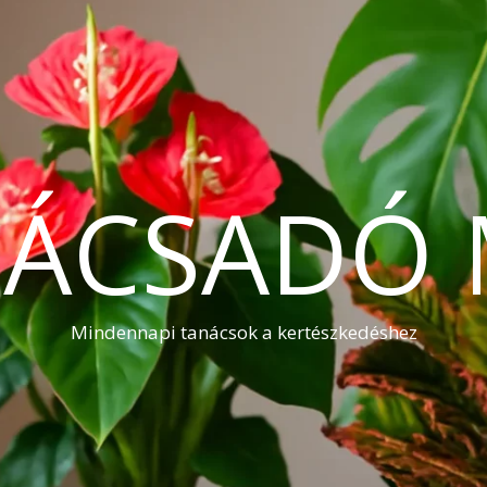
NÁCSADÓ 
Mindennapi tanácsok a kertészkedéshez