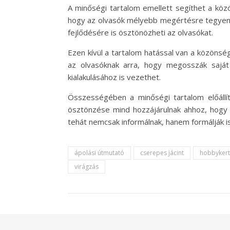
A minőségi tartalom emellett segíthet a közö
hogy az olvasók mélyebb megértésre tegyenek
fejlődésére is ösztönözheti az olvasókat.
Ezen kívül a tartalom hatással van a közönség
az olvasóknak arra, hogy megosszák saját
kialakulásához is vezethet.
Összességében a minőségi tartalom előállít
ösztönzése mind hozzájárulnak ahhoz, hogy 
tehát nemcsak informálnak, hanem formálják 
ápolási útmutató
cserepes jácint
hobbykert
virágzás