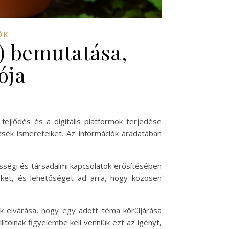
ÖK
s) bemutatása,
ója
fejlődés és a digitális platformok terjedése
sék ismereteiket. Az információk áradatában
égi és társadalmi kapcsolatok erősítésében
reket, és lehetőséget ad arra, hogy közösen
k elvárása, hogy egy adott téma körüljárása
ítóinak figyelembe kell venniük ezt az igényt,