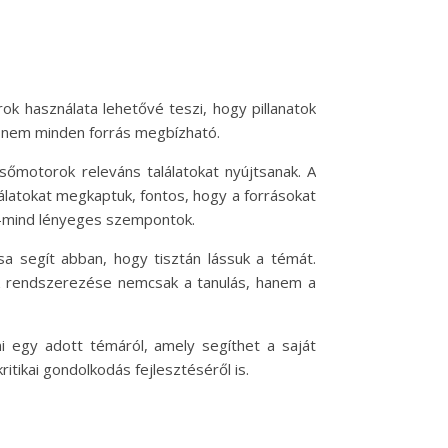
ok használata lehetővé teszi, hogy pillanatok
en nem minden forrás megbízható.
őmotorok releváns találatokat nyújtsanak. A
álatokat megkaptuk, fontos, hogy a forrásokat
nd-mind lényeges szempontok.
a segít abban, hogy tisztán lássuk a témát.
k rendszerezése nemcsak a tanulás, hanem a
ni egy adott témáról, amely segíthet a saját
tikai gondolkodás fejlesztéséről is.