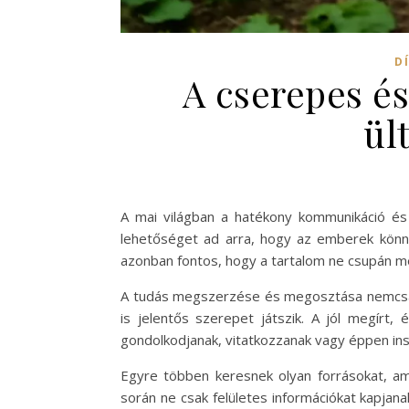
D
A cserepes és
ül
A mai világban a hatékony kommunikáció és a
lehetőséget ad arra, hogy az emberek könny
azonban fontos, hogy a tartalom ne csupán m
A tudás megszerzése és megosztása nemcsak
is jelentős szerepet játszik. A jól megírt
gondolkodjanak, vitatkozzanak vagy éppen ins
Egyre többen keresnek olyan forrásokat, am
során ne csak felületes információkat kapjana