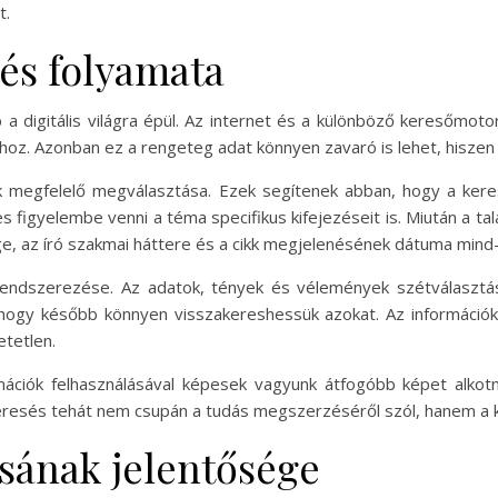
t.
és folyamata
a digitális világra épül. Az internet és a különböző keresőmotor
ióhoz. Azonban ez a rengeteg adat könnyen zavaró is lehet, hisz
k megfelelő megválasztása. Ezek segítenek abban, hogy a keres
igyelembe venni a téma specifikus kifejezéseit is. Miután a tal
ssége, az író szakmai háttere és a cikk megjelenésének dátuma mi
rendszerezése. Az adatok, tények és vélemények szétválasztás
 hogy később könnyen visszakereshessük azokat. Az információ
etetlen.
mációk felhasználásával képesek vagyunk átfogóbb képet alkot
eresés tehát nem csupán a tudás megszerzéséről szól, hanem a kri
ásának jelentősége