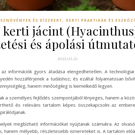
,
ÍSZNÖVÉNYEK ÉS DÍSZKERT
KERTI PRAKTIKÁK ÉS ESZKÖZ
 kerti jácint (Hyacinthu
tetési és ápolási útmutat
2025.02.21.
z információk gyors átadása elengedhetetlen. A technológiai 
edén hozzáférjenek a tudáshoz, és ezáltal folyamatosan bővít
ennyiségileg, hanem minőségileg is kiemelkedő legyen.
 a személyes fejlődés szempontjából lényeges, hanem a közöss
, érthető és releváns tartalom képes összekapcsolni az embe
pirálódjanak.
elyek megbízható információkat nyújtanak számukra. Az olvasó
k, hanem mélyebb, részletesebb ismereteket is. A tartalom előáll