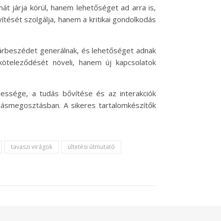
át járja körül, hanem lehetőséget ad arra is,
ését szolgálja, hanem a kritikai gondolkodás
, párbeszédet generálnak, és lehetőséget adnak
öteleződését növeli, hanem új kapcsolatok
lessége, a tudás bővítése és az interakciók
dásmegosztásban. A sikeres tartalomkészítők
tavaszi virágok
ültetési útmutató