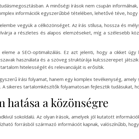
 a tudásmegosztásban. A minőségi írások nem csupán informálnak,
a komplex információk egyszerűbbé tételében, lehetővé téve, ho
yelembe vegyük a célközönséget. Az írás stílusa, hossza és mély
 elvárja a részletes és alapos elemzéseket, míg a szélesebb k
b eleme a SEO-optimalizálás. Ez azt jelenti, hogy a cikket úg
sszavak használata és a szöveg struktúrája kulcsszerepet játszi
rtalom hitelességét és relevanciáját is erősítik.
egyszerű írási folyamat, hanem egy komplex tevékenység, amely s
 A sikeres tartalomkészítők folyamatosan fejlesztik tudásukat, h
m hatása a közönségre
ívül sokoldalú. Az olyan írások, amelyek jól kutatott informáci
zható forrásból származó információt kapnak, valószínűbb, hogy