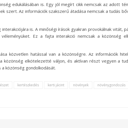
nség edukálásában is. Egy jól megírt cikk nemcsak az adott tém
 szert. Az információk szakszerű átadása nemcsak a tudás bővít
 interakciójára is. A minőségi írások gyakran provokálnak vitát
 véleményüket. Ez a fajta interakció nemcsak a közönség elk
ása közvetlen hatással van a közönségre. Az információk hite
a közönség elkötelezetté váljon, és aktívan részt vegyen a tu
is a közönség gondolkodását.
észet
kertészkedés
kerti jácint
növények
növénygondozás