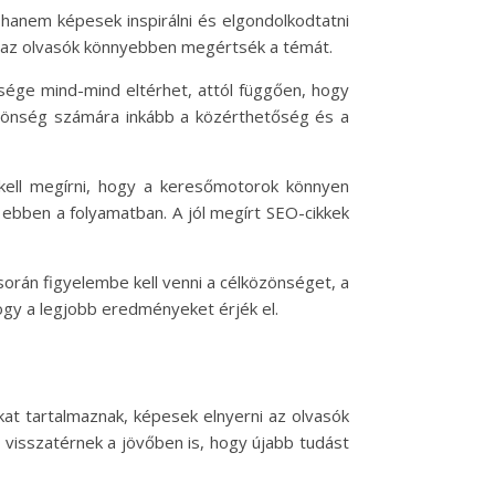
 hanem képesek inspirálni és elgondolkodtatni
gy az olvasók könnyebben megértsék a témát.
sége mind-mind eltérhet, attól függően, hogy
özönség számára inkább a közérthetőség és a
y kell megírni, hogy a keresőmotorok könnyen
k ebben a folyamatban. A jól megírt SEO-cikkek
orán figyelembe kell venni a célközönséget, a
ogy a legjobb eredményeket érjék el.
ókat tartalmaznak, képesek elnyerni az olvasók
 visszatérnek a jövőben is, hogy újabb tudást