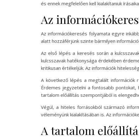
és ennek megfelelően kell kialakítaniuk írásaika
Az információkeres
Az információkeresés folyamata egyre inkább 
alatt hozzáférjünk szinte bármilyen informác
Az első lépés a keresés során a kulcsszava
kulcsszavak hatékonysága érdekében érdemes f
kritikusan értékeljük. Az információk hitele
A következő lépés a megtalált információk 
Érdemes jegyzetelni a fontosabb pontokat,
tartalom előállítás szempontjából is elengedh
Végül, a hiteles forrásokból származó infor
véleményünk kialakításában is. Az információk
A tartalom előállít